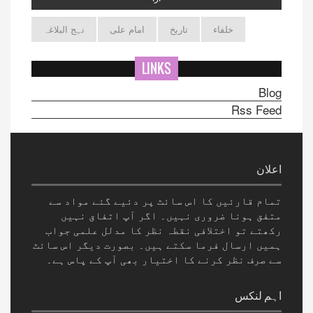
خلفاء
تاریخ
امام علی
نہج البلاغہ
LINKS
Blog
Rss Feed
اعلان
تمام قارئیں کا اس سائٹ پر دئیے گئے مواد سے
متفق ہونا ضروری نہیں۔ اگر آپ اتفاق نہیں
رکھتے تو اختلافی نقطہ نظر کا مدلل علمی جواب
ہمیں ارسال فرما سکتے ہیں۔ بصورت دیگر اس سائٹ
سے صرف نظر کرنے کا اختیار بھی آپ کے پاس ہے۔
اہم لنکس