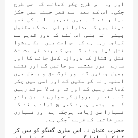
اور وہ اس طرح چکر کھائے گا جس طرح
چکی۔ اس کے بعد اسے قعر جہنم میں جکڑ
دیا جائے گا۔ میں تمہیں اللہ کی قسم
دیتا ہوں کہ خدارا تم اس امت کے مقتول
پیشوا نہ بنو, اس لئے کہ دور قدیم سے
کہاجا رہا ہے کہ اس امت میں ایک پیشوا
قتل کیا جائے گا جس کے بعد قیامت تک
قتل و قتال کا دروازہ کھل جائے گا اور
سارے امور مشتبہ ہو جائیں گے اور فتنے
پھیل جائیں گے اور لوگ حق و باطل میں
امتیاز نہ کر سکیں گے اور اسی میں چکر
کھاتے رہیں گے اور تہ و بالا ہوتے رہیں
گے ۔ خدارا مروان کی سواری نہ بن جائو
کہ وہ جدھر چاہے کھینچ کرلے جائے کہ
تمہارا سن زیادہ ہوچکا ہے اور تمہاری
عمر خاتمہ کے قریب آچکی ہے۔
حضرت عثمان نے اس ساری گفتگو کو سن کر
کہا کہ آپ ان لوگوں سے کہہ دیں کہ ذرا مہلت