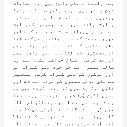
ہے۔ راستے بالکل واضح ہیں اور نشانات
دین قائم ہیں۔ یاد رکھوخدا کے نزدیک
بہترین بندہ وہ امام عادل ہے۔ جو خود
ہدایت یافتہ ہو اوردوسروں کوہدایت
دے۔ جانی پہچانی سنت کو قائم کرے اور
مجہول بدعت کو مردہ بنادے۔ دیکھو ضیا
بخش سنتوں کے نشانات بھی روشن ہیں
اوربدعتوں کے نشانات بھی واضح ہیں
اوربد ترین انسان خداکی نگاہ میں وہ
ظالم پیشوا ہے جو خود بھی گمراہ ہو
اور لوگوں کو بھی گمراہ کرے۔ پیغمبر
سے ملی ہوئی سنتوں کو مردہ بنادے اور
قابل ترک بدعتوں کو زندہ کردے میں نے
رسول اکرم (ص) کو یہ فرماتے ہوئے سنا
ہے کہ روز قیامت ظالم رہنماکو اس عالم
میں لایا جائے گا کہ نہ کوئی اس کا مدد
گار ہوگا اورنہ عذر خواہی کرنے والا
اور اسے جہنم میں ڈال دیا جائے گا۔