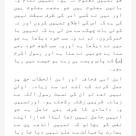
باتیں معلوم ہیں جو مجھے معلوم ہیں
اور میں نے کسی امر کی طرف سبقت نہیں
کی ہے کہ اس کی اطلاع تمہیں کروں اور نہ
کوئی بات چپکے سے سن لی ہے کہ تمہیں با
خبرکروں۔ تم نے وہ سب خود دیکھا ہے جو
میں نے دیکھا ہے اوروہ سب کچھ خود بھی
سنا ہے جومیں نے سنا ہے اور رسول اکرم
(ص) کے پاس ویسے ہی رہے ہو جیسے میں رہا
ہوں۔
ابن ابی قحافہ اور ابن الخطاب حق پر
عمل کرنے کے لئے تم سے زیادہ اولیٰ
نہیں تھے تم ان کی نسبت رسول اللہ سے
زیادہ قریبی رشتہ رکھتے ہو۔ اورتمہیں
وہ دامادی کا شرف بھی حاصل ہے جو
انہیں حاصل نہیں تھا لہٰذا خدارا اپنے
نفس کو بچائو کہ تمہیں اندھے پن سے
بصارت یاجہالت سے علم نہیں دیا جا رہا