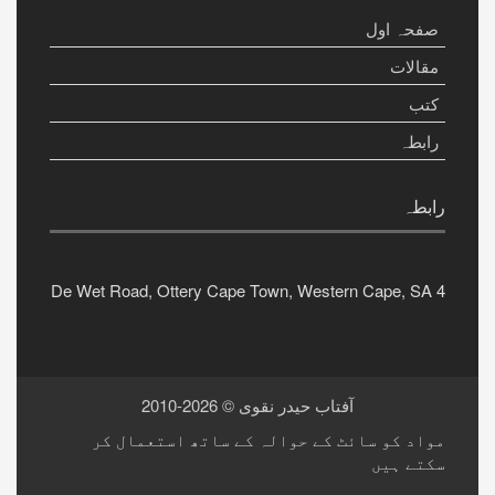
صفحہ اول
مقالات
کتب
رابطہ
رابطہ
4 De Wet Road, Ottery Cape Town, Western Cape, SA
آفتاب حیدر نقوی
©
2026-2010
مواد کو سائٹ کے حوالہ کے ساتھ استعمال کر
سکتے ہیں