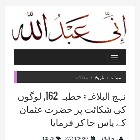
Toggle
navigation
مبداء
تاریخ
مقالات
نہج البلاغہ: خطبہ 162, لوگوں
کی شکائت پر حضرت عثمان
کے پاس جا کر فرمایا
نہج البلاغہ
27/11/2020
10578