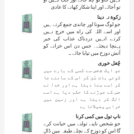
تو آجائے اور اپنا شکار کھانے کا عادی
زکوة نہ دینا
جو لوگ سونا اور چاندی جمع کرتے ہیں
اور اسے اللہ کی راه میں خرچ نہیں
کرتے، انہیں دردناک عذاب کی خبر
پہنچا دیجئے۔ جس دن اس خزانے کو
آتش دوزخ میں تپایا جائے ...
چُغل خوری
جو ایک شخص سے کسی کے بارے میں
کوئی بات سُن کر اس کے سامنے جا
کر اسے سنا دیتا ہے اور خدا نے
جس کے جوڑنے کا حکم دیا ہے اسے
الگ کر دیتا ہے اور زمین میں
خرابی پھیلاتا ہے
ناپ تول میں کمی کرنا
جو شخص ناپنے تولنے میں خیانت کرے
گا اس کو دوزخ کے نچلے طبقہ میں ڈال