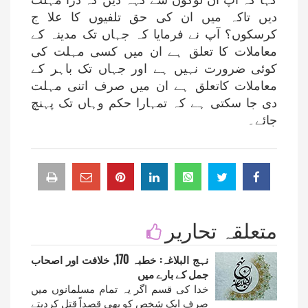
دیں تاکہ میں ان کی حق تلفیوں کا علا ج
کرسکوں؟ آپ نے فرمایا کہ جہاں تک مدینہ کے
معاملات کا تعلق ہے ان میں کسی مہلت کی
کوئی ضرورت نہیں ہے اور جہاں تک باہر کے
معاملات کاتعلق ہے ان میں صرف اتنی مہلت
دی جا سکتی ہے کہ تمہارا حکم وہاں تک پہنچ
جائے۔
متعلقہ تحاریر
نہج البلاغہ: خطبہ 170, خلافت اور اصحاب
جمل کے بارے میں
خدا کی قسم اگر یہ تمام مسلمانوں میں
صرف ایک شخص کو بھی قصداً قتل کردیتے