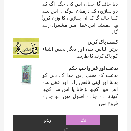
دیا جائے گا جہاں اس کی جگہ آگ کے
دو پہاڑوں کے درمیان ہوگی۔ اس سے
کہا جائے گا کہ ان پہاڑوں کا وزن کرو!
وہ ہمیشہ اس عمل میں مشغول رہے
گا۔
کیسے پاک کریں
برتن, لباس, بدن اور دیگر نجس اشیاء
کو پاک کرنے کا طریقہ
بدعت اور غیر واجب حکم
بدعت کے معنی ہیں خدا کے دین کو
بدلنا اور اپنی ناقص رائے اور عقل سے
اس میں کچھ بڑھانا یا اس سے کچھ
گھٹانا ہے چاہے اصول میں ہو چاہے
فروع میں
ٹیگ
ویڈیو
آرا