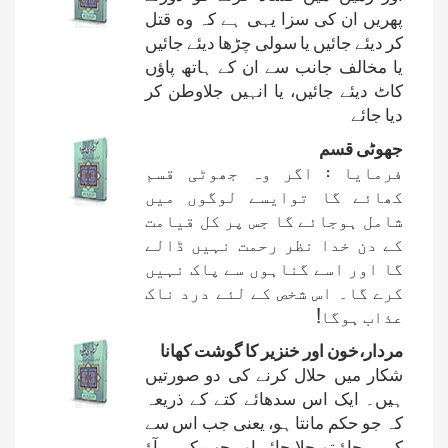
پھریں ان کی سزا یہی ہے کہ وه قتل
کر دیئے جائیں یا سولی چڑھا دیئے جائیں
یا مخالف جانب سے ان کے ہاتھ پاؤں
کاٹ دیئے جائیں، یا انہیں جلاوطن کر
دیا جائے
جھوٹی قسم
فرمایا : اگر وہ جھوٹی قسم
کھائے گا توایسے لوگوں میں
شامل ہوجائے گا جس پر کل قیامت
کے دن خدا نظر رحمت نہیں ڈالے
گا اور اسے گناہوں سے پاک نہیں
کرے گا۔ اس شخص کے لئے درد ناک
عذاب ہوگا!
مردار،خون اور خنزیر کا گوشت کھانا
شکار میں حلال کرنے کی دو صورتیں
ہیں۔ ایک اس سدھائے کتے کے ذریعہ
کہ جو حکم مانتا ہو، یعنی جب اس سے
کہیں جاؤ تو چلا جائے اور جب کہیں آؤ