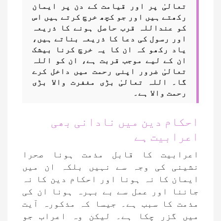
تعالیٰ پر اور قیامت کے دن پر ایمان
رکھتے ہیں اور جو کچھ خرچ کرتے ہیں اس
کو عنداللہ قرب حاصل ہونے کا ذریعہ
اور رسول کی دعا کا ذریعہ بناتے ہیں،
یاد رکھو کہ ان کا یہ خرچ کرنا بیشک
ان کے لیے موجب قربت ہے، ان کو اللہ
تعالیٰ ضرور اپنی رحمت میں داخل کرے
گا۔ اللہ تعالیٰ بڑی مغفرت واﻻ بڑی
رحمت واﻻ ہے۔
احکام دین میں نادانی بھی
اعرابیت ہے
اعرابیت کا قابل مذمت ہونا صحرا
نشینی کی وجہ سے نہیں بلکہ ان میں
ایمان کا نہ ہونا اور احکام دین کا نہ
جاننا اور عمل سے بے بہرہ ہونا ان کی
مذمت کا سبب ہے۔ جیسا کہ مذکورہ آیت
میں گزر چکا ہے۔ لیکن وہ اعراب جو