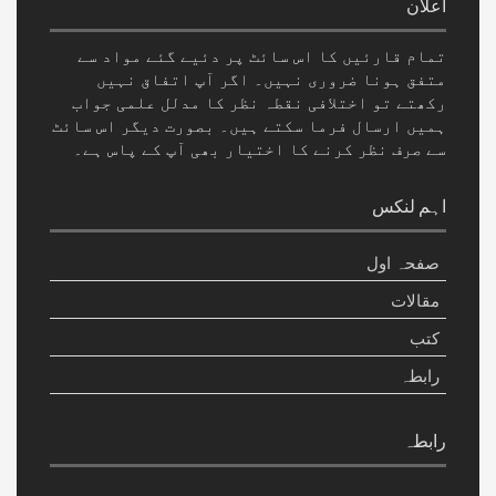
اعلان
تمام قارئیں کا اس سائٹ پر دئیے گئے مواد سے
متفق ہونا ضروری نہیں۔ اگر آپ اتفاق نہیں
رکھتے تو اختلافی نقطہ نظر کا مدلل علمی جواب
ہمیں ارسال فرما سکتے ہیں۔ بصورت دیگر اس سائٹ
سے صرف نظر کرنے کا اختیار بھی آپ کے پاس ہے۔
اہم لنکس
صفحہ اول
مقالات
کتب
رابطہ
رابطہ