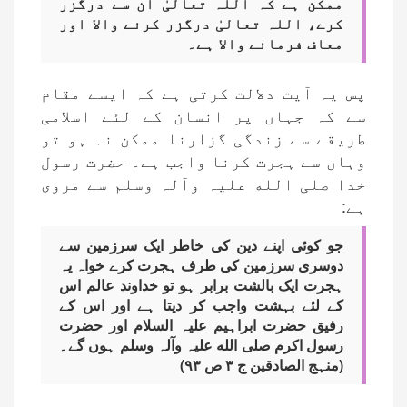
ممکن ہے کہ اللہ تعالیٰ ان سے درگزر
کرے، اللہ تعالیٰ درگزر کرنے واﻻ اور
معاف فرمانے واﻻ ہے۔
پس یہ آیت دلالت کرتی ہے کہ ایسے مقام
سے کہ جہاں پر انسان کے لئے اسلامی
طریقے سے زندگی گزارنا ممکن نہ ہو تو
وہاں سے ہجرت کرنا واجب ہے۔ حضرت رسول
خدا صلی الله علیہ وآلہ وسلم سے مروی
ہے:
جو کوئی اپنے دین کی خاطر ایک سرزمین سے
دوسری سرزمین کی طرف ہجرت کرے خواہ یہ
ہجرت ایک بالشت برابر ہو تو خداوند عالم اس
کے لئے بہشت واجب کر دیتا ہے اور اس کے
رفیق حضرت ابراہیم علیہ السلام اور حضرت
رسول اکرم صلی الله علیہ وآلہ وسلم ہوں گے۔
(منہج الصادقین ج ۳ ص ۹۳)