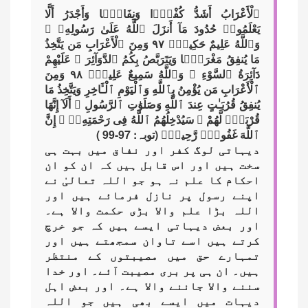
ٱلْأَعْرَابُ أَشَدُّ كُفْرًۭا وَنِفَاقًۭا وَأَجْدَرُ أَلَّا
يَعْلَمُوا۟ حُدُودَ مَآ أَنزَلَ ٱللَّهُ عَلَىٰ رَسُولِهِۦ ۗ
وَٱللَّهُ عَلِيمٌ حَكِيمٌۭ ٩٧ وَمِنَ ٱلْأَعْرَابِ مَن يَتَّخِذُ
مَا يُنفِقُ مَغْرَمًۭا وَيَتَرَبَّصُ بِكُمُ ٱلدَّوَآئِرَ ۚ عَلَيْهِمْ
دَآئِرَةُ ٱلسَّوْءِ ۗ وَٱللَّهُ سَمِيعٌ عَلِيمٌۭ ٩٨ وَمِنَ
ٱلْأَعْرَابِ مَن يُؤْمِنُ بِٱللَّهِ وَٱلْيَوْمِ ٱلْـَٔاخِرِ وَيَتَّخِذُ مَا
يُنفِقُ قُرُبَـٰتٍ عِندَ ٱللَّهِ وَصَلَوَٰتِ ٱلرَّسُولِ ۚ أَلَآ إِنَّهَا
قُرْبَةٌۭ لَّهُمْ ۚ سَيُدْخِلُهُمُ ٱللَّهُ فِى رَحْمَتِهِۦٓ ۗ إِنَّ
ٱللَّهَ غَفُورٌۭ رَّحِيمٌۭ (توبہ: 97-99 )
دیہاتی لوگ کفر اور نفاق میں بہت ہی
سخت ہیں اور اس قابل ہیں کہ ان کو ان
احکام کا علم نہ ہو جو اللہ تعالیٰ نے
اپنے رسول پر نازل فرمائے ہیں اور
اللہ بڑا علم واﻻ بڑی حکمت واﻻ ہے۔
اور بعض دیہاتی ایسے ہیں کہ جو خرچ
کرتے ہیں اسے تاوان سمجھتے ہیں اور
تمہارے حق میں مصیبتوں کے منتظر
ہیں۔ ان ہی پر بری مصیبت آئے۔ اور خدا
سننے والا جاننے والا ہے۔ اور بعض اہل
دیہات میں ایسے بھی ہیں جو اللہ