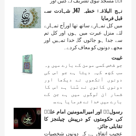
آپؑ مسجد نبوی تشریف لے گئیں اور
نہج البلاغہ: خطبہ 147, شہادت سے
قبل فرمایا
میں کل تمہارے ساتھ تھا اورآج تمہارے
لئے منزل عبرت میں ہوں اور کل تم
سے جدا ہو جائوں گا, خدا تمہیں اور
مجھے دونوں کو معاف کردے۔
غیبت
جو شخص کسی مومن کے بارے میں وہ
سب کچھ کہہ دیتا ہے جو اس کی
دونوں آنکھوں نے دیکھا اور
دونوں کانوں نے سُنا ہے اس کا
شمار ان لوگوں میں ہے جن کے
بارے میں خدا نے فرمایا ہے ...
رسولﷲؐ اور امیرالمومنین امام علیؑ
کی حکومتوں کو درپیش چیلنجز کا
تقابلی جائزہ
عجیب اتفاق ہے کہ دونوں شخصیات