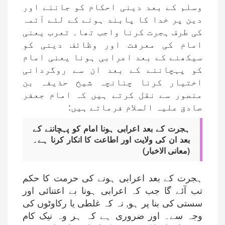
وسلم کے بعد دینی احکام کو جاننے اور
دین پر خدا کا پابند ہونے کے لئے آئمہ
کی طرف ہجرت کرنا واجب تھا۔ تعرب یعنی
امام کی معرفت اور وظائف دینی کو
سیکھنے کے بعد اعرابی ہونا یعنی امام
کو پہچاننے کے بعد ان سے روگردانی
اختیار کرنا چنانچہ شیخ حذیفہ بن
منصور سے نقل کرتے ہیں کہ امام جعفر
صادق علیہ السلام فرماتے ہیں:
ہجرت کے بعد اعرابی ہونا امام کو پہچاننے کے
بعد ان کی ولایت اور اطاعت کا انکار کرنا ہے۔
(معانی الاخبار)
ہجرت کے بعد اعرابی ہونے کی حرمت کا حکم
تب آئے گا جب کہ اعرابی ہونا بے اعتنائی اور
سستی کی بنا پر ہو, نہ کہ غلطی یا رکاوٹوں کی
وجہ سے۔ اور ضروری ہے کہ ہر وہ نیک کام