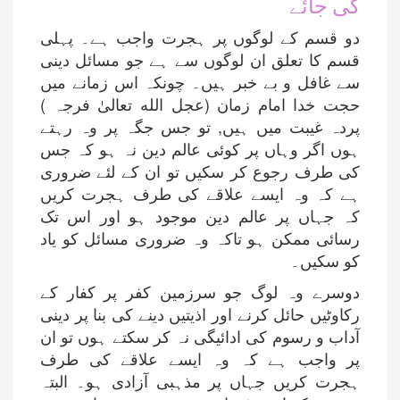
کی جائے
دو قسم کے لوگوں پر ہجرت واجب ہے۔ پہلی
قسم کا تعلق ان لوگوں سے ہے جو مسائل دینی
سے غافل و بے خبر ہیں۔ چونکہ اس زمانے میں
حجت خدا امام زمان (عجل الله تعالیٰ فرجہ )
پردہ غیبت میں ہیں, تو جس جگہ پر وہ رہتے
ہوں اگر وہاں پر کوئی عالم دین نہ ہو کہ جس
کی طرف رجوع کر سکیں تو ان کے لئے ضروری
ہے کہ وہ ایسے علاقے کی طرف ہجرت کریں
کہ جہاں پر عالم دین موجود ہو اور اس تک
رسائی ممکن ہو تاکہ وہ ضروری مسائل کو یاد
کو سکیں۔
دوسرے وہ لوگ جو سرزمین کفر پر کفار کے
رکاوٹیں حائل کرنے اور اذیتیں دینے کی بنا پر دینی
آداب و رسوم کی ادائیگی نہ کر سکتے ہوں تو ان
پر واجب ہے کہ وہ ایسے علاقے کی طرف
ہجرت کریں جہاں پر مذہبی آزادی ہو۔ البتہ