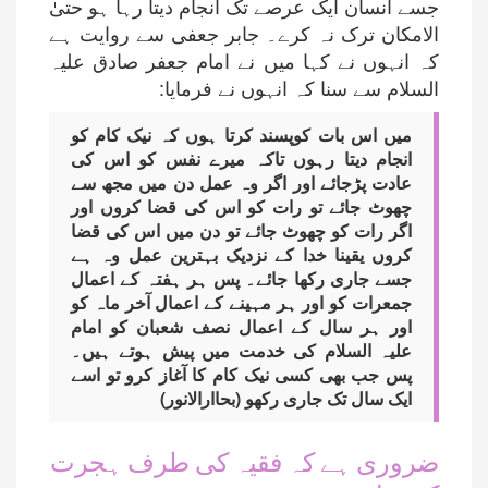
جسے انسان ایک عرصے تک انجام دیتا رہا ہو حتیٰ
الامکان ترک نہ کرے۔ جابر جعفی سے روایت ہے
کہ انہوں نے کہا میں نے امام جعفر صادق علیہ
السلام سے سنا کہ انہوں نے فرمایا:
میں اس بات کوپسند کرتا ہوں کہ نیک کام کو
انجام دیتا رہوں تاکہ میرے نفس کو اس کی
عادت پڑجائے اور اگر وہ عمل دن میں مجھ سے
چھوٹ جائے تو رات کو اس کی قضا کروں اور
اگر رات کو چھوٹ جائے تو دن میں اس کی قضا
کروں یقینا خدا کے نزدیک بہترین عمل وہ ہے
جسے جاری رکھا جائے۔ پس ہر ہفتہ کے اعمال
جمعرات کو اور ہر مہینے کے اعمال آخر ماہ کو
اور ہر سال کے اعمال نصف شعبان کو امام
علیہ السلام کی خدمت میں پیش ہوتے ہیں۔
پس جب بھی کسی نیک کام کا آغاز کرو تو اسے
ایک سال تک جاری رکھو (بحاارالانور)
ضروری ہے کہ فقیہ کی طرف ہجرت