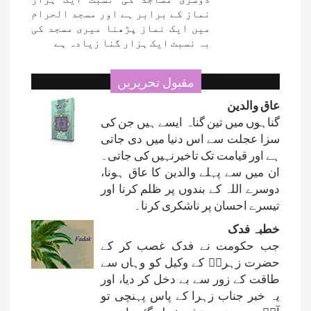
نماز کے برابر ہے اور مسجد الحرام
میں ایک نماز پڑھنا میری مسجد کی
بہ نسبت ایک ہزار گنا زیادہ ہے
مقبول تحریریں
عاق والدین
گناہوں میں تین گناہ ایسے ہیں جن کی
سزا عجلت سے اس دنیا میں دی جاتی
ہے اور قیامت تک تاخیرنہیں کی جاتی۔
ان میں سے پہلے والدین کا عاق ہونا،
دوسرے اللہ کے بندوں پر ظلم کرنا اور
تیسرے احسان پر ناشکری کرنا۔
خطبہ فدک
جب حکومت نے فدک غصب کر کے
حضرت زہراؑ کے وکیل کو وہاں سے
طاقت کے زور سے بے دخل کر دیا، اور
یہ خبر جناب زہرا کے پاس پہنچی تو