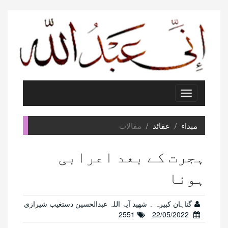
Toggle
navigation
مبداء
عقائد
مقالات
ہجرت کے بعد اعرابی
ہونا
گناہان کبیرہ ۔ شھید آیۃ اللہ عبدالحسین دستغیب شیرازی
2551
22/05/2022