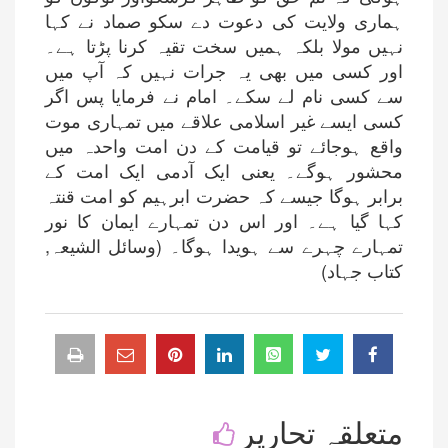
ہماری ولایت کی دعوت دے سکو صماد نے کہا
نہیں مولا بلکہ ہمیں سخت تقیہ کرنا پڑتا ہے۔
اور کسی میں بھی یہ جرات نہیں کہ آپ میں
سے کسی نام لے سکے۔ امام نے فرمایا پس اگر
کسی ایسے غیر اسلامی علاقے میں تمہاری موت
واقع ہوجائے تو قیامت کے دن امت واحدہ میں
محشور ہوگے۔ یعنی ایک آدمی ایک امت کے
برابر ہوگا جیسے کہ حضرت ابرہیم کو امت قنتہ
کہا گیا ہے۔ اور اس دن تمہارے ایمان کا نور
تمہارے چہرے سے ہویدا ہوگا۔ (وسائل الشیعہ,
کتاب جہاد)
متعلقہ تحاریر