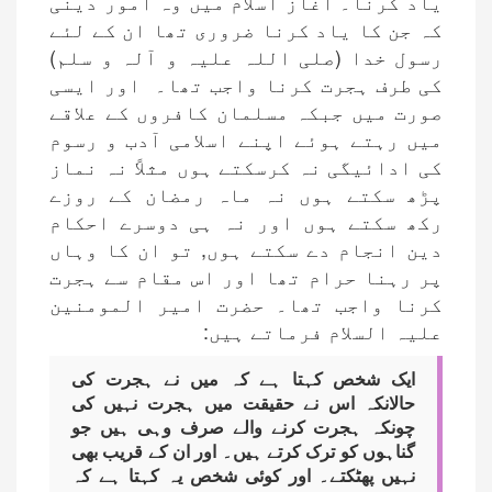
یاد کرنا۔ آغاز اسلام میں وہ امور دینی
کہ جن کا یاد کرنا ضروری تھا ان کے لئے
رسول خدا (صلی اللہ علیہ و آلہ و سلم)
کی طرف ہجرت کرنا واجب تھا۔ اور ایسی
صورت میں جبکہ مسلمان کافروں کے علاقے
میں رہتے ہوئے اپنے اسلامی آدب و رسوم
کی ادائیگی نہ کرسکتے ہوں مثلاً نہ نماز
پڑھ سکتے ہوں نہ ماہ رمضان کے روزے
رکھ سکتے ہوں اور نہ ہی دوسرے احکام
دین انجام دے سکتے ہوں, تو ان کا وہاں
پر رہنا حرام تھا اور اس مقام سے ہجرت
کرنا واجب تھا۔ حضرت امیر المومنین
علیہ السلام فرماتے ہیں:
ایک شخص کہتا ہے کہ میں نے ہجرت کی
حالانکہ اس نے حقیقت میں ہجرت نہیں کی
چونکہ ہجرت کرنے والے صرف وہی ہیں جو
گناہوں کو ترک کرتے ہیں۔ اور ان کے قریب بھی
نہیں پھٹکتے۔ اور کوئی شخص یہ کہتا ہے کہ