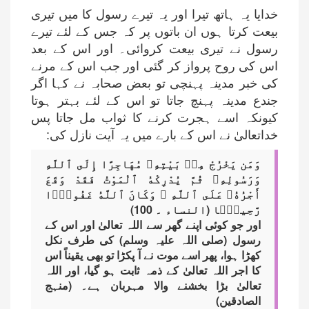
خدایا یہ ہاتھ تیرا اور یہ تیرے رسول کا میں تیری
بیعت کرتا ہوں ان باتوں پر کہ جس کے لئے تیرے
رسول نے تیری بیعت کروائی۔ اور اس کے بعد
اس کی روح پرواز کر گئی اور جب اس کے مرنے
کی خبر مدینہ پہنچی تو بعض صحابہ نے کہا اگر
جندع مدینہ پہنچ جاتا تو اس کے لئے بہتر ہوتا
کیونکہ اسے ہجرت کرنے کا ثواب مل جاتا پس
خداتعالیٰ نے اس کے بارے میں یہ آیت نازل کی:
وَمَن يَخْرُجْ مِنۢ بَيْتِهِۦ مُهَاجِرًا إِلَى ٱللَّهِ
وَرَسُولِهِۦ ثُمَّ يُدْرِكْهُ ٱلْمَوْتُ فَقَدْ وَقَعَ
أَجْرُهُۥ عَلَى ٱللَّهِ ۗ وَكَانَ ٱللَّهُ غَفُورًۭا
رَّحِيمًۭا (النساء ۔ 100)
اور جو کوئی اپنے گھر سے اللہ تعالیٰ اور اس کے
رسول (صلی اللہ علیہ وسلم) کی طرف نکل
کھڑا ہوا، پھر اسے موت نے آ پکڑا تو بھی یقیناً اس
کا اجر اللہ تعالیٰ کے ذمہ ﺛابت ہو گیا، اور اللہ
تعالیٰ بڑا بخشنے واﻻ مہربان ہے۔ (منہج
الصادقین)