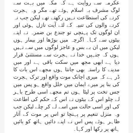
عکرمہ سے روایت ہے کہ مکہ میں بہت سے
لوگ مشرف بہ اسلام ہوئے تھے مگر وہ ہجرت
کرنے کی استطاعت نہیں رکھتے تھے لیکن جب نہ
کرنے والوں کی تنبیہ کے لئے آیت نازل ہوئی اور
ان لوگوں تک پہنچی تو جندع بن ضمرہ نے اپنے
بیٹوں سے کہا۔ اگرچہ میں بوڑھا اور بیمار ہوں
لیکن میں ان بے بس و عاجز لوگوں میں سے نہیں
ہوں کہ جنہیں خدا نے ہجرت سے مستثنیٰ قرار
دیا ہے ابھی مجھ میں سکت باقی ہے اور میں
مدینے کا راستہ بھی جانتا ہوں مجھے اس بات کا
ڈر ہے کہ میری اچانک موت واقع اور ترک ہجرت
کی بنا پر میرے ایمان میں خلل واقع ہو پس میں
جس تخت پر لیٹا ہوں تم مجھے اسی طرح باہر
لے چلو اس کے بیٹوں نے اس کے حکم کی اطاعت
کی اور اسی حالت میں اسے لے کر چلے لیکن جب
وہ منزل تنعیم پر پہنچا تو اس پر موت کے آثار
ظاہر ہوئے پس اس نے اپنے دائیں ہاتھ کو بائیں
ہاتھ پر رکھا اور کہا۔