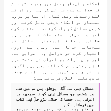
احکام و ایمان وعمل میں پورے اترے ان
کی خدا نے مدح سرائی کی ہے اور ان کے
لئے رحمت کا وعدہ کیا۔ اس بنا پر ہر وہ
مسلمان جو احکام دینی حاصل کرنے اور
شرعی مسائل کو یاد کرنے سے اجتناب کرے
اور وہ دینی اجتماعات کہ جہاں پر
حقائق ومعارف اوردینی مسائل کو
سمجھایا جاتا ہے۔ وہاں سے دوری
اختیار کرے تو دراصل وہ اعرابی ہے۔
اور وہی آیات جو اعراب کی مذمت میں
نازل ہوئیں اس کے لئے بھی ہیں اگرچہ
وہ شہری ہی کیوں نہ ہو۔ امام جعفر
صادق علیہ السلام فرماتے ہیں:
مسائل دینی سے آگاہ ہوجاؤ۔ پس تم میں سے
وہ شخص جو مسائل دینی کو نہ سمجھے وہ
اعرابی ہے۔ جیسا کہ خدائے عزّو جلّ اپنی کتاب
میں فرماتا ہے کہ,
فَلَوْلَا نَفَرَ مِن كُلِّ فِرْقَةٍ مِّنْهُمْ طَآئِفَةٌ