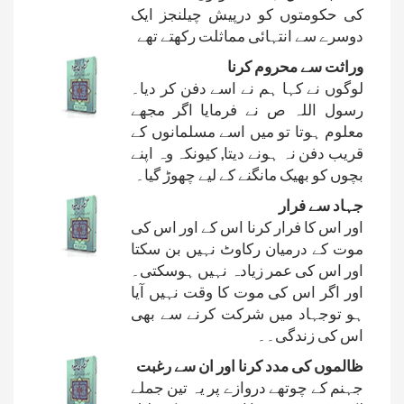
کی حکومتوں کو درپیش چیلنجز ایک
دوسرے سے انتہائی مماثلت رکھتے تھے
وراثت سے محروم کرنا
لوگوں نے کہا ہم نے اسے دفن کر دیا۔
رسول اللہ ص نے فرمایا اگر مجھے
معلوم ہوتا تو میں اسے مسلمانوں کے
قریب دفن نہ ہونے دیتا, کیونکہ وہ اپنے
بچوں کو بھیک مانگنے کے لیے چھوڑ گیا۔
جہاد سے فرار
اور اس کا فرار کرنا اس کے اور اس کی
موت کے درمیان رکاوٹ نہیں بن سکتا
اور اس کی عمر زیادہ نہیں ہوسکتی۔
اور اگر اس کی موت کا وقت نہیں آیا
ہو توجہاد میں شرکت کرنے سے بھی
اس کی زندگی۔۔
ظالموں کی مدد کرنا اور ان سے رغبت
جہنم کے چوتھے دروازے پر یہ تین جملے