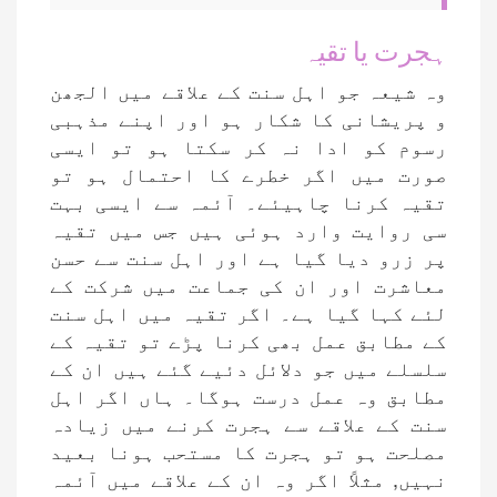
ہجرت یا تقیہ
وہ شیعہ جو اہل سنت کے علاقے میں الجھن
و پریشانی کا شکار ہو اور اپنے مذہبی
رسوم کو ادا نہ کر سکتا ہو تو ایسی
صورت میں اگر خطرے کا احتمال ہو تو
تقیہ کرنا چاہیئے۔ آئمہ سے ایسی بہت
سی روایت وارد ہوئی ہیں جس میں تقیہ
پر زرو دیا گیا ہے اور اہل سنت سے حسن
معاشرت اور ان کی جماعت میں شرکت کے
لئے کہا گیا ہے۔ اگر تقیہ میں اہل سنت
کے مطابق عمل بھی کرنا پڑے تو تقیہ کے
سلسلے میں جو دلائل دئیے گئے ہیں ان کے
مطابق وہ عمل درست ہوگا۔ ہاں اگر اہل
سنت کے علاقے سے ہجرت کرنے میں زیادہ
مصلحت ہو تو ہجرت کا مستحب ہونا بعید
نہیں, مثلاً اگر وہ ان کے علاقے میں آئمہ