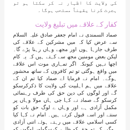
کی ولایت کا اظہار نہ کر سکتا ہو تو
ہجرت کرنا یقیناً مستحب ہوگا۔
کفار کے علاقے میں تبلیغ ولایت
صماد السمندی نے امام جعفر صادق علیہ السلام
سے عرض کیا کہ میں مشرکین کے علاقے کی
طرف جارہا ہوں اور مجھے وہاں رہنا پڑے گا۔
لیکن بعض مومنین مجھ سے کہتے ہیں کہ یہ کام
اچھا نہیں کیونکہ اگر تمہاری موت اس علاقے
میں واقع ہوگئی تو تم کافروں کے ساتھ محشور
ہوگے۔ امام نے فرمایا اے صماد کیا تم ان کے
علاقے میں ہم اہلبیت کی ولایت کا ذکرکرسکو
گے اور لوگوں کی دین حق کی طرف رہنمائی
کرسکو گے صماد نے کہا جی ہاں مولا وہاں پر
مکمل آزادی ہے اور وہاں ے لوگ حق بات کو
سنتے اور اسے قبول کرتے ہیں۔ امام نے کہا کیا
کسی اسلامی علاقے میں رہتے ہوئے اتنی آزادی
ہوگی کہ تم حق کو ظاہر کرسگواور لوگوں کو