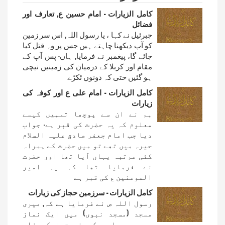
کامل الزیارات - امام حسین ع, تعارف اور
فضائل
جبرئیل نے کہا ، یا رسول اللہ, اس سر زمین
کو آپ دیکھنا چاہتے ہیں جس پر وہ قتل کیا
جائے گا، پیغمبر نے فرمایا, ہاں- پس آپ کے
مقام اور کربلا کے درمیان کی زمینیں نیچی
ہو گئیں حتی کہ دونوں ٹکڑے
کامل الزیارات - امام علی ع اور کوفہ کی
زیارات
ہم نے ان سے پوچھا تمہیں کیسے
معلوم کہ یہ حضرت کی قبر ہے- جواب
دیا جب امام جعفر صادق علیہ السلام
حیرہ میں تھے تو میں حضرت کے ہمراہ
کئی مرتبہ یہاں آیا تھا اور حضرت
نے فرمایا تھا کہ یہ امیر
المومنین ع کی قبر ہے
کامل الزیارات - سرزمین حجاز کی زیارات
رسول اللہ ص نے فرمایا ہے کہ, میری
مسجد (مسجد نبوی) میں ایک نماز
دوسری مساجد کی نسبت ایک ہزار