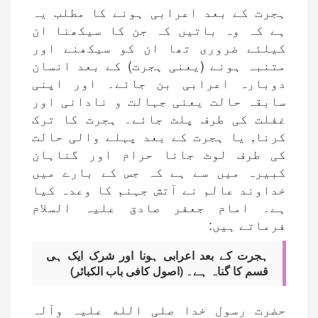
ہجرت کے بعد اعرابی ہونے کا مطلب یہ
ہے کہ وہ باتیں کہ جن کا سیکھنا ان
کیلئے ضروری تھا ان کو سیکھنے اور
متنبہ ہونے (یعنی ہجرت) کے بعد انسان
دوبارہ اعرابی بن جائے۔ اور اپنی
سابقہ حالت یعنی جہالت و نادانی اور
غفلت کی طرف پلٹ جائے۔ ہجرت کا ترک
کرنا, یا ہجرت کے بعد پہلے والی حالت
کی طرف لوٹ جانا حرام اور گناہان
کبیرہ میں سے ہے کہ جس کے بارے میں
خداوند عالم نے آتش جہنم کا وعدہ کیا
ہے۔ امام جعفر صادق علیہ السلام
فرماتے ہیں:
ہجرت کے بعد اعرابی ہونا اور شرک ایک ہی
قسم کا گناہ ہے۔ (اصول کافی باب الکبائر)
حضرت رسول خدا صلی الله علیہ وآلہ