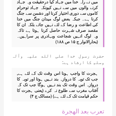
میں نے راہ خدا میں جہاد کیا درحقیقت وہ جہاد
کرنے والوں میں سے نہیں کیونکہ جہاد توحرام
کاموں سے دوری اختیار کرنا اور دشمن سے جنگ
کرنا ہے۔ جبکہ بعض لوگ میدان جنگ میں خدا
کی اطاعت و رضا کے لئے نہیں جاتے بلکہ ان کا
مقصد صرف شہرت حاصل کرنا ہوتا ہے تاکہ
وہ لوگ انہیں شجاعت وبہادری پر سراہیں۔
(بحارالانوار ج ۱۵ ص ۱۸۸)
حضرت رسول خدا صلی الله علیہ وآلہ
وسلم کا ارشاد ہے:
ہجرت کا واجب ہونا اس وقت تک کے لئے ہے,
جب تک توبہ کا دروازہ بند نہیں ہوتا اور توبہ کا
دروازہ اس وقت تک بند نہیں ہوگا جب تک کہ
آفتاب مغرب سے طلوع نہ کرے (یعنی ہجرت کا
حکم قیامت تک کے لئے ہے) (مسالک ج ۴)
تعرب بعد الهجرة