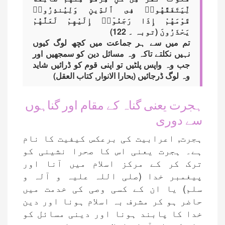
لِّيَتَفَقَّهُوا۟ فِى ٱلدِّينِ وَلِيُنذِرُوا۟
قَوْمَهُمْ إِذَا رَجَعُوٓا۟ إِلَيْهِمْ لَعَلَّهُمْ
يَحْذَرُونَ (توبہ ۔ 122)
تم میں سے ہر جماعت میں کچھ لوگ کیوں
نہیں نکلتے تاکہ وہ مسائل دین کو سمجھیں اور
جب وہ واپس پلٹیں تو اپنی قوم کو ڈرائیں شاید
وہ لوگ ڈرجائیں (بحارا الانوار, کتاب العقل)
ہجرت یعنی گناہ کے مقام اور گناہوں
سے دوری
ہجرت, اعرابیت کی برعکس کیفیت کا نام
ہے۔ ہجرت یعنی اس کا صحرا نشینی کو
ترک کر کے مرکز اسلام میں آنا اور
پیغمبر خدا (صلی اللہ علیہ و آلہ و
سلم) یا ان کے کسی وصی کی خدمت میں
حاضر ہو کر مشرف بہ اسلام ہونا اور دین
خدا کا پابند ہونا اور دینی مسائل کو