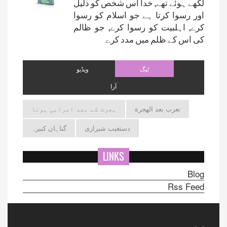
لکھے ہوئے تھے, خدا اس شخص کو ذلیل
اور رسوا کرتا ہے جو اسلام کو رسوا
کرے, اہلبیت کو رسوا کرے, جو ظالم
کی اس کے ظلم میں مدد کرے
ٹیگ
ویڈیو
آرا
تعرب بعد الهجرة
ہجرت کے بعد اعرابی ہونا
دستغیب شیرازی
گناہان کبیرہ
LINKS
Blog
Rss Feed