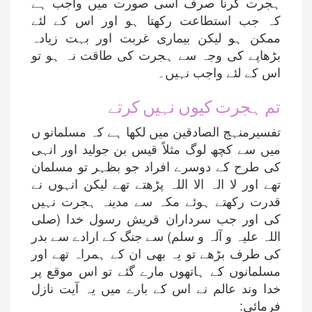
ہجرت کرنا صرف اسی صورت میں واجب ہے
کہ جب استطاعت رکھتا ہو اور اس کے لئے
ممکن ہو لیکن بیماری غربت اور بہت زیادہ
بڑھاپے کی وجہ سے ہجرت کی طاقت نہ ہو تو
اس کے لئے واجب نہیں۔
تم ہجرت کیوں نہیں کرتے
تفسیرمنہج الصادقین میں لکھا ہے کہ مسلمانو ں
میں سے کچھ لوگ مثلاً قیس بن جولید اور انہی
کی طرح کے دوسرے افراد جو بظہر تو مسلمان
تھے اور لا الہ الا اللہ پڑھتے تھے لیکن انہوں نے
قدرت رکھتے ہوئے مکہ سے مدینہ ہجرت نہیں
کی اور جب سرداران قریش رسول خدا (صلی
اللہ علیہ و آلہ و سلم) سے جنگ کے ارادے سے بدر
کی طرف بڑھے تو یہ بھی ان کے ہمراہ تھے اور
مسلمانوں کے ہاتھوں مارے گئے تو اس موقع پر
خدا وند عالم نے اس کے بارے میں یہ آیت نازل
فرمائی: