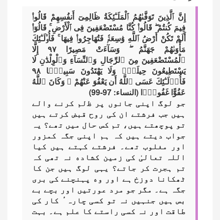
إِنَّ ٱلَّذِينَ تَوَفَّىٰهُمُ ٱلْمَلَـٰٓئِكَةُ ظَالِمِىٓ أَنفُسِهِمْ قَالُوا۟
فِيمَ كُنتُمْ ۖ قَالُوا۟ كُنَّا مُسْتَضْعَفِينَ فِى ٱلْأَرْضِ ۚ قَالُوٓا۟
أَلَمْ تَكُنْ أَرْضُ ٱللَّهِ وَٰسِعَةًۭ فَتُهَاجِرُوا۟ فِيهَا ۚ فَأُو۟لَـٰٓئِكَ
مَأْوَىٰهُمْ جَهَنَّمُ ۖ وَسَآءَتْ مَصِيرًا ۹۷ إِلَّا
ٱلْمُسْتَضْعَفِينَ مِنَ ٱلرِّجَالِ وَٱلنِّسَآءِ وَٱلْوِلْدَٰنِ لَا
يَسْتَطِيعُونَ حِيلَةًۭ وَلَا يَهْتَدُونَ سَبِيلًۭا ۹۸
فَأُو۟لَـٰٓئِكَ عَسَى ٱللَّهُ أَن يَعْفُوَ عَنْهُمْ ۚ وَكَانَ ٱللَّهُ
عَفُوًّا غَفُورًۭا (النساء: 97-99)
جو لوگ اپنی جانوں پر ﻇلم کرنے والے
ہیں جب فرشتے ان کی روح قبض کرتے ہیں
تو پوچھتے ہیں، تم کس حال میں تھے؟ یہ
جواب دیتے ہیں کہ ہم اپنی جگہ کمزور
اور مغلوب تھے۔ فرشتے کہتے ہیں کیا
اللہ تعالیٰ کی زمین کشاده نہ تھی کہ
تم ہجرت کر جاتے؟ یہی لوگ ہیں جن کا
ٹھکانا دوزخ ہے اور وه پہنچنے کی بری
جگہ ہے۔ مگر جو مرد عورتیں اور بچے بے
بس ہیں جنہیں نہ تو کسی چارہٴ کار کی
طاقت اور نہ کسی راستے کا علم ہے۔ بہت