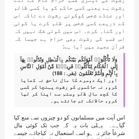
رشوت ہے یعنی کسی حاکم کو یا کسی ظالم
اور غنڈے شخص کوکوئی رشوت دے تاکہ اس
کے ذریعے کسی شخص پر ظلم کرے یا کوئی
اور گناہ کرے۔ اس میں کوئی شک نہیں کہ
اس قسم کی رشوت بھی حرام ہے جیسا کہ
قرآن مجید میں آیا ہے:
وَلَا تَأْكُلُوٓا۟ أَمْوَٰلَكُم بَيْنَكُم بِٱلْبَـٰطِلِ وَتُدْلُوا۟ بِهَآ
إِلَى ٱلْحُكَّامِ لِتَأْكُلُوا۟ فَرِيقًۭا مِّنْ أَمْوَٰلِ ٱلنَّاسِ
بِٱلْإِثْمِ وَأَنتُمْ تَعْلَمُونَ (بقرہ: 188)
اور ایک دوسرے کا مال ناحق نہ کھایا
کرو، نہ حاکموں کو رشوت پہنچا کر کسی
کا کچھ مال ﻇلم وستم سے اپنا کر لیا
کرو، حاﻻنکہ تم جانتے ہو۔
اس آیت میں مسلمانوں کو دو چیزوں سے منع کیا
گیاہے۔ پہلی بات یہ کہ جب تک کوئی مال
شرعاً جائز نہ ہو اسے استعمال نہ کیاجائے، جیسے