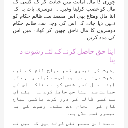
چوری کا مال امانت میں خیانت کر کے کسی کے
مال کو غصب کرلینا وغیرہ۔ دوسری بات یہ کہ
اپنا مال ومتاع بھی اس مقصد سے ظالم حکام کو
نہیں دیا جائے کہ اس کی وجہ سے ظالم حکام
دوسروں کا مال ناحق چھین کر کھانے میں اس
کی مدد کریں۔
اپنا حق حاصل کرنے کے لئے رشوت د
ینا
رشوت کی تیسری قسم مباح کام کے لیے
رشوت دینا ہے۔ اور اس سے مُراد یہ ہے کہ
اپنا مال کسی شخص کو دے تاکہ اس کی
حمایت سے اپنا حق حاصل کرے یا اپنے آپ
سے کسی ظالم کو دور کرے یاکسی مباح
کام کو انجام دے سکے۔ رشوت کی یہ
تیسری قسم حلال ہے۔
محمد ابن مسلم نقل کرتے ہیں کہ میں نے