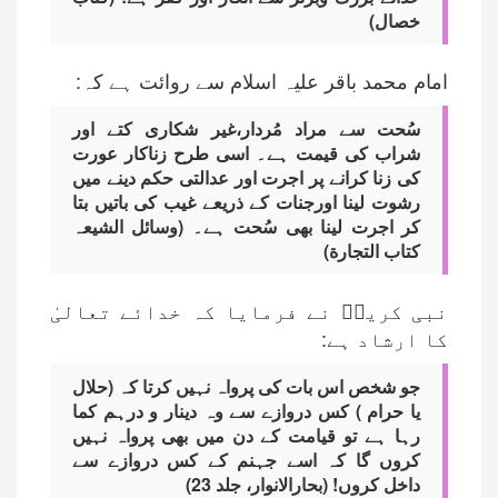
خصال)
امام محمد باقر علیہ اسلام سے روائت ہے کہ:
سُحت سے مراد مُردار،غیر شکاری کتے اور
شراب کی قیمت ہے۔ اسی طرح زناکار عورت
کی زنا کرانے پر اجرت اور عدالتی حکم دینے میں
رشوت لینا اورجنات کے ذریعے غیب کی باتیں بتا
کر اجرت لینا بھی سُحت ہے۔ (وسائل الشیعہ
کتاب التجارة)
نبی کریمؐ نے فرمایا کہ خدائے تعالیٰ
کا ارشاد ہے:
جو شخص اس بات کی پرواہ نہیں کرتا کہ (حلال
یا حرام ) کس دروازے سے وہ دینار و درہم کما
رہا ہے تو قیامت کے دن میں بھی پرواہ نہیں
کروں گا کہ اسے جہنم کے کس دروازے سے
داخل کروں! (بحارالانوار، جلد 23)