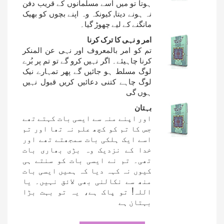
ہوتا تو میں اسے مسلمانوں کے قریب دفن
نہ ہونے دیتا, کیونکہ وہ اپنے بچوں کو بھیک
مانگنے کے لیے چھوڑ گیا۔
امر و نہی کا ترک کرنا
تم کو امر بالمعروف اور نہی عن المنکر
کرنا چاہیئے۔ اگر نہیں کرو گے تو تم پر بُرے
لوگ مسلط ہو جائیں گے پھر تمہارے نیک
لوگ چاہے کتنی دعائیں کریں قبول نہیں
ہوں گی
بہتان
اور اپنے منہ سے ایسی بات کہتے تھے
جس کا تم کو کچھ علم نہ تھا اور تم
اسے ایک ہلکی بات سمجھتے تھے اور
خدا کے نزدیک وہ بڑی بھاری بات
تھی۔ تم نے ایسی بات کو سنتے ہی
کیوں نہ کہہ دیا کہ ہمیں ایسی بات
منھ سے نکالنی بھی ﻻئق نہیں۔ یا
اللہ! تو پاک ہے، یہ تو بہت بڑا
بہتان ہے