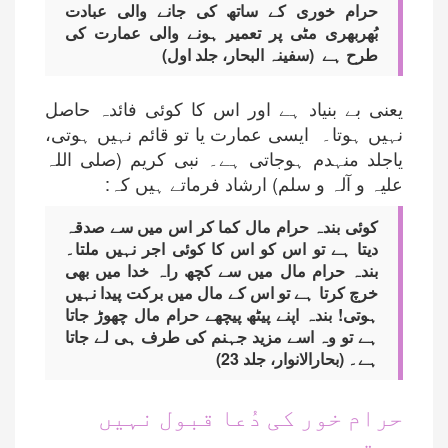
حرام خوری کے ساتھ کی جانے والی عبادت
بُھربھری مٹی پر تعمیر ہونے والی عمارت کی
طرح ہے (سفینہ البحار، جلد اول)
یعنی بے بنیاد ہے اور اس کا کوئی فائدہ حاصل
نہیں ہوتا۔ ایسی عمارت یا تو قائم نہیں ہوتی،
یاجلد منہدم ہوجاتی ہے۔ نبی کریم (صلی اللہ
علیہ و آلہ و سلم) ارشاد فرماتے ہیں کہ:
کوئی بندہ حرام مال کما کر اس میں سے صدقہ
دیتا ہے تو اس کو اس کا کوئی اجر نہیں ملتا۔
بندہ حرام مال میں سے کچھ راہ خدا میں بھی
خرچ کرتا ہے تو اس کے مال میں برکت پیدا نہیں
ہوتی! بندہ اپنے پیٹھ پیچھے حرام مال چھوڑ جاتا
ہے تو وہ اسے مزید جہنم کی طرف ہی لے جاتا
ہے۔ (بحارالانوار، جلد 23)
حرام خور کی دُعا قبول نہیں
ہوتی