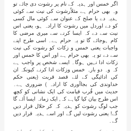
اگر خمس اور ہدیہ کے نام پر رشوت دی جائے تو
وہ بھی حرام ہے مثلاًرشوت کی نیت سے کوئی
ہدیہ دے یا صلح کے عنوان سے کوئی مال کسی
کو دے اوردل میں رشوت کا ارادہ ہو، یعنی اس
نیت سے دے کہ ایسا کرنے سے میری مرضی کا
کام ہوجائے گا تو یہ حرام ہے۔ اسی طرح اپنے
واجبات یعنی خمس و زکات کو رشوت کی نیت
سے دے تو یہ بھی حرام ہے اور اس کا خمس اور
زکات ادا نہیں ہوگا۔ ایسے شخص پر واجب ہے
کہ وہ دو بارہ خمس وزکات ادا کرنے کیونکہ ان
کی ادائیگی کے لئے قصد قربت (یعنی حکم
خداوندی کی بجاآوری کا ارادہ ) ضروری ہے۔
حدیث میں قُرب قیامت کی ایک نشانی کو کچھ
اس طرح بیان کیا گیاہے کہ, ایک زمانہ ایسا آئے گا
جب لوگ رشوت کو ہدیہ کہ کر حلال قرار دیں
گے! یعنی رشوت لیں گے اور اسے ہدیہ قرار دیں
گے۔
رشوت کی دوسری قسم حرام کام کے لئے