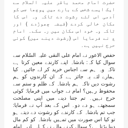
حضرت امام محمد باقر علیہ السلام سے
ایک ایسے شخص کے بارے میں پوچھا جس کو
آدمی اس لئے رشوت دے تاکہ وہ اس کا
مکان خالی کردے (قبضہ چھوڑدے ) اور
تاکہ وہ خود اس مکان میں رہ سکے۔ امام
ع نے فرمایا اس (رشوت دینے میں) کوئی
حرج نہیں ہے۔
حفص الاعور نے امام علی النقی علیہ السّلام سے
سوال کیا کہ: بادشاہ اپنے کارندے معین کرتا ہے
تاکہ وہ ہم سے اجناس خرید کر لے جائیں۔ کیا
ہمارے لئے یہ جائز ہے کہ ان کارندوں کو ہم
رشوت دیں تاکہ ہم بادشاہ کے ظلم و ستم سے
محفوظ رہیں؟ امام نے جواب میں فرمایا: کوئی
حرج نہیں۔ تم جتنا دینے میں اپنی مصلحت
سمجھتے ہو دے دو۔ اس کے بعد آپ نے فرمایا:
جب تم بادشاہ کے کارندے کو رشوت دے دیتے ہو
تو کیا اس صورت میں تمہیں بادشاہ کو کم مال
دینا پڑتا ہے؟ سوال کرنے والے نے کہا, ہاں۔ امام