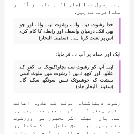
ہے۔ رسول خدا (صلی اللہ علیہ و آلہ و
سلم) فرماتے ہیں:
خدا رشوت دینے والے، رشوت لینے والے اور جو
بھی انکے درمیان واسطے اور رابطے کا کام کرے
اس پر لعنت کرتا ہے۔ (سفینتہ البحار)
ایک اور مقام پر آپ نے فرمایا:
اپنے آپ کو رشوت سے بچاو!کیونکہ یہ کفر کے
علاوہ اور کچھ نہیں ! رشوت میں ملوث آدمی
بہشت ک خوشبوتک نہیں سونگھ سکے گا۔
(سفینتہ البحار جلد)
رشوت دیناگناہ ہونے کے علاوہ اعانت
اثم، یعنی گناہ کرنے میں مدد بھی ہی
ہے۔ ہاں البتہ اگر مجبور ہو اوررشوت
دئے بغیر اپنا حق حاصل نہ کرسکتا ہو
تو رشوت دینا جائز ہے اگرچہ کہ رشوت