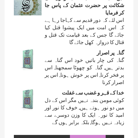
شکائت پر حضرت عثمان کے پاس جا
کر فرمایا
اس لئے کہ دور قدیم سے کہاجا رہا ہے
کہ اس امت میں ایک پیشوا قتل کیا
جائے گا جس کے بعد قیامت تک قتل و
قتال کا دروازہ کھل جائے گا
گناہ پر اصرار
گناہ کی چار باتیں خود اس گناہ سے
بدتر ہیں, گناہ کو چھوٹا سمجھنا, اس
پر فخر کرنا, اس پر خوش ہونا, اس پر
اصرار کرنا
خدا کے قہر و غضب سے غفلت
کوئی مومن بندہ نہیں مگر اس کے دل
میں دو نور ہوتے ہیں, خوف کا نور اور
امید کا نور۔ ایک کا وزن دوسرے سے
زیادہ نہیں ہوگا, بلکہ برابر ہوں گے