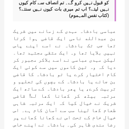
کو قبول نہیں کرو گے۔ تم انصاف سے کام کیوں
نہیں لیتے؟ اب تم میری بات کیوں نہیں سنتے؟
(کتاب نفس المہموم)
عباسی بادشاہ مہدی کے زمانے میں شریک
بن عبدالله نامی ایک قاضی ہوا کرتا
تھا جب تک بادشاہ نے اسے اپنے پاس
نہیں بلایا تھا وہ ایک متقی مجتہد تھا۔
لیکن مہدی عباسی نے اسے بلاکر مجبور کر
دیا کہ وہ تین کاموں میں سے کوئی ایک
کام اختیار کرے یا تو بادشاہ کا قاضی
بن جائے یا بادشاہ کے بچوں کی تعلیم و
تربیت کرے، یا پھر بادشاہ کے ساتھ ایک
مرتبہ بیٹھ کر کھانا کھا لے! قاضی
شریک نے خیال کیا کہ ایک مرتبہ شاہی
طعام کھا لینا سب سے آسان کام ہے۔ اس
خیال خام کے تحت اس نے کھانا کھانے پر
رضا مندی ظاہر کی۔ بادشاہ نے اپنے خاص