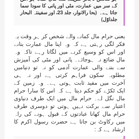
کے سر میں عمارت، مٹی اور پانی کا سودا سما
جاتا ہے۔ (بحا رالانوار، جلد 23، اور سفینتہ البحار
جلداوّل)
یعنی حرام مال کمانے والے شخص کر ہر وقت یہ
فکر لگی رہتی ہے کہ وہ اپنا مال عمارت بنانے
اور اس کو وسیع کرنے میں لگاتا رہے تاکہ وہ
مال ضائع نہ ہوجائے۔ پانی اور مٹی کی آمیزش
سے بننے والی عمارت آدمی کو نہ تو دنیامیں
مطلوبہ سکون فراہم کرتی ہے اور نہ ہی
آخرت میں مفید ثابت ہوتی ہے۔ وہ زمین کے
ایک ٹکڑے کو حکم دیتا ہے کہ اس کا سارا حرام
مال نگل لے۔ حرام مال میں ایک طرف دنیاوی
اعتبار سے برکت نہیں ہوتی تو دوسری طرف
حرام مال کھانا عبادتوں کے قبول ہونے کی راہ
میں رکاوٹ بن جاتا ہے حضرت رسول اکرم کا
ارشاد ہے کہ: