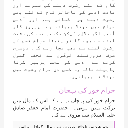
کام کے لئے رشوت دینے کی سہولت اور
عادت آدمی کو ناجائز کام کے لئے بھی
رشوت دینے پر اکساتی ہے، اور آدمی
حرام میں مبتلا ہوجاتا ہے۔ پرہیز گار
آدمی اگر حلال، لیکن مکروہ قسم کی رشوت
لینے سے بچے گا تو یقینا حرام قسم کی
رشوت لینے سے بھی بچا رہے گا۔ دوسری
طرف ضرورتمند لوگوں سے تحفہ قبول
کرنے سے آدمی کو سخت پرہیز کرنا
چاہیئے تاکہ وہ کسی دن حرام رشوت میں
مبتلا نہ ہوجائیں۔
حرام خور کی پہچان
حرام خور کی پہچان یہ ہے کہ اس کے مال میں
برکت نہیں ہوتی۔ حضرت امام جعفر صادق
علیہ السلام سے مروی ہے کہ:
جو شخص ناجائز طریقے سے مال کماتا ہو اس