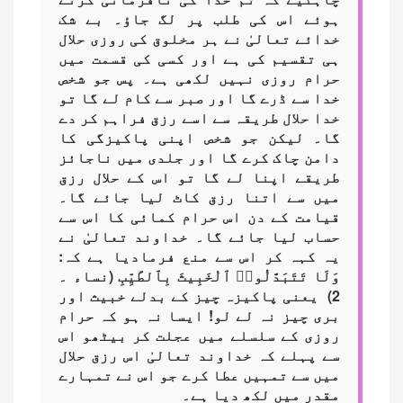
ہوئے اس کی طلب پر لگ جاؤ۔ بے شک
خدائے تعالیٰ نے ہر مخلوق کی روزی حلال
ہی تقسیم کی ہے اور کسی کی قسمت میں
حرام روزی نہیں لکھی ہے۔ پس جو شخص
خدا سے ڈرے گا اور صبر سے کام لے گا تو
خدا حلال طریقہ سے اسے رزق فراہم کر دے
گا۔ لیکن جو شخص اپنی پاکیزگی کا
دامن چاک کرے گا اور جلدی میں ناجائز
طریقے اپنا لے گا تو اس کے حلال رزق
میں سے اتنا رزق کاٹ لیا جائے گا۔
قیامت کے دن اس حرام کمائی کا اس سے
حساب لیا جائے گا۔ خداوند تعالیٰ نے
یہ کہہ کر اس سے منع فرمادیا ہے کہ:
وَلَا تَتَبَدَّلُوا۟ ٱلْخَبِيثَ بِٱلطَّيِّبِ (نساء ۔
2) یعنی پاکیزہ چیز کے بدلے خبیث اور
بری چیز نہ لے لو! ایسا نہ ہو کہ حرام
روزی کے سلسلے میں عجلت کر بیٹھو اس
سے پہلے کہ خداوند تعالیٰ اس رزق حلال
میں سے تمہیں عطا کرے جو اس نے تمہارے
مقدر میں لکھ دیا ہے۔