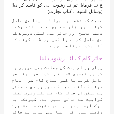
ع نے فرمایا: تم نے رشوت ہی کو فاسد کر دیا!
(وسائل الشیعہ، کتاب تجارت)
حدیث کا خلاصہ یہ ہوا کہ اپنا حق حاصل
کرنے اور ظلم سے بچنے کے لئے رشوت
دینا صحیح اور جائز ہے۔ لیکن دوسرے کا
حق حاصل کرنے یا کسی پر ظلم کرنے کے
لئے رشوت دینا حرام ہے۔
جائز کام کے لئے رشوت لینا
یہاں پر اس بات کی وضاحت بھی ضروری ہے
کہ یہ تیسری قسم کی رشوت جو اپنے حق
حاصل کرنے یا کسی مباح کام کو انجام
دینے کے لئے ہدیہ کے طور پر دی جاسکتی
ہے لیکن اس جائز کام کے لئے رشوت لینا
کراہیت سے خالی نہیں ہے۔ کیونکہ یہ
ایک ایسا ہدیہ ہے جو رشوت سے مشابہت
رکھتا ہے۔ اگر ایسا بھی ہوتا ہے جائز