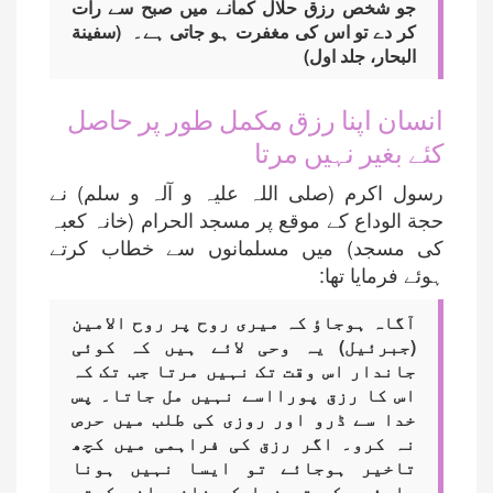
جو شخص رزق حلال کمانے میں صبح سے رات
کر دے تو اس کی مغفرت ہو جاتی ہے۔ (سفینة
البحار، جلد اول)
انسان اپنا رزق مکمل طور پر حاصل
کئے بغیر نہیں مرتا
رسول اکرم (صلی اللہ علیہ و آلہ و سلم) نے
حجة الوداع کے موقع پر مسجد الحرام (خانہ کعبہ
کی مسجد) میں مسلمانوں سے خطاب کرتے
ہوئے فرمایا تھا:
آگاہ ہوجاؤ کہ میری روح پر روح الامین
(جبرئیل) یہ وحی لائے ہیں کہ کوئی
جاندار اس وقت تک نہیں مرتا جب تک کہ
اس کا رزق پورااسے نہیں مل جاتا۔ پس
خدا سے ڈرو اور روزی کی طلب میں حرص
نہ کرو۔ اگر رزق کی فراہمی میں کچھ
تاخیر ہوجائے تو ایسا نہیں ہونا
چاہئیے کہ تم خدا کی نافرمانی کرتے