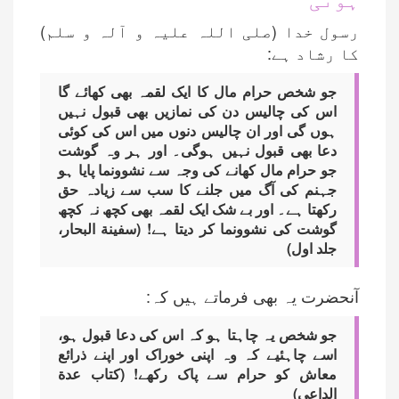
رسول خدا (صلی اللہ علیہ و آلہ و سلم)
کا رشاد ہے:
جو شخص حرام مال کا ایک لقمہ بھی کھائے گا
اس کی چالیس دن کی نمازیں بھی قبول نہیں
ہوں گی اور ان چالیس دنوں میں اس کی کوئی
دعا بھی قبول نہیں ہوگی۔ اور ہر وہ گوشت
جو حرام مال کھانے کی وجہ سے نشوونما پایا ہو
جہنم کی آگ میں جلنے کا سب سے زیادہ حق
رکھتا ہے۔ اور بے شک ایک لقمہ بھی کچھ نہ کچھ
گوشت کی نشوونما کر دیتا ہے! (سفینة البحار،
جلد اول)
آنحضرت یہ بھی فرماتے ہیں کہ:
جو شخص یہ چاہتا ہو کہ اس کی دعا قبول ہو،
اسے چاہئیے کہ وہ اپنی خوراک اور اپنے ذرائع
معاش کو حرام سے پاک رکھے! (کتاب عدة
الداعی)