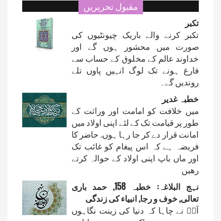
مقبول تحریریں
تکبر
تکبر کرنے والے باریک چیونٹیوں کی
صورت میں محشور ہوں گے اور
خداوند عالم کے مخلوق کے حساب سے
فارغ ہونے تک لوگ انہیں پاوں تلے
روندیں گے۔
خطبہ غدیر
میں خلافت کو امامت اور وراثت کے
طور پر قیامت تک کے لئے اپنی اولاد میں
امانت قرار دے کر جا رہا ہوں. حاضر کا
فریضہ ہے کہ اس پیغام کو غائب تک
اور ماں باپ اپنی اولاد کے حوالہ کرتے
رھیں
نہج البلاغہ: خطبہ 158, حمد باری
تعالی, خوف و رجا, انبیاء کی زندگی
آپؐ نے چاہا کہ دنیا کی زینت نگاہوں