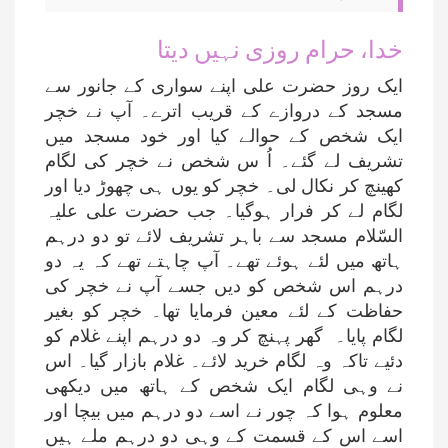
خدا، حرام روزی نہیں دیتا
ایک روز حضرت علی اپنے سواری کے جانور سے
مسجد کے دروازے کے قریب اترے۔ آپ نے خچر
ایک شخص کے حوالے کیا اور خود مسجد میں
تشریف لے گئے۔ اُ س شخص نے خچر کی لگام
کھینچ کر نکال لی۔ خچر کو یوں ہی چھوڑ دیا اور
لگام لے کر فرار ہوگیا۔ جب حضرت علی علیہ
السّلام مسجد سے باہر تشریف لائے تو دو درہم
ہاتھ میں لئے ہوئے تھے۔ آپ چاہتے تھے کہ یہ دو
درہم اس شخص کو دیں جسے آپ نے خچر کی
حفاظت کے لئے معین فرمایا تھا۔ خچر کو بغیر
لگام پایا۔ گھر پہنچ کر وہ دو درہم اپنے غلام کو
دئیے تاکہ وہ لگام خرید لائے۔ غلام بازار گیا۔ اس
نے وہی لگام ایک شخص کے ہاتھ میں دیکھی
معلوم ہوا کہ چور نے اسے دو درہم میں بیچا اور
اسے اس کے قسمت کے وہی دو درہم ملے ہیں