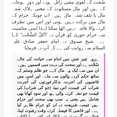
سُحت کے لغوی معنی زائل ہونے اور دور ہوجانے
کے ہیں اور مال مسحُوت کے معنی ہلاک شدہ
مال یا تلف شدہ مال ہیں۔ اب چونکہ حرام کے
مال میں برکت نہیں ہوتی اور اس میں تصّرف
کرنے والا فائدہ نہیں اٹھا سکتا لہذا اسی مناسبت
سے حرام خوری کو قرآن نے "اَکلُ السُّحْت" کہا
ہے۔ شیخ صدوق نے امام جعفر صادق علیہ
السلام سے روایت کی ہے کہ آپ نے فرمایا:
ہروہ چیز جس میں امام سے خیانت کی جائے
سُحْت ہے اور سحت کی بہت سی قسمیں ہیں۔
ان میں سے ایک وہ مال کہے جو ظلم وستم کے
ساتھ حکم کرنے والوں سے ملے۔ اور اسی میں
قاضیوں کی اجرت، بدکارعورتوں کی اُجرت،
شراب کی قیمت، اس نبیذ (جو کی شراب) کی
قیمت جو نشہ کرنے والی ہو، اور سود کھانا بھی
شامل ہیں یعنی یہ سب بھی سحت اور حرام
ہیں جیسے شریعت نے ان کو حرام ظاہر کیا
ہے۔ اور قاضی کا فیصلہ کرتے وقت رشوت لینا،
خدائے بزرگ وبرتر سے انکار اور کفر ہے! (کتاب