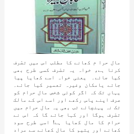
مال حرا م کھانے کا مطلب اس میں تصّرف
کرنا ہے، خواہ یہ تصّرف کسی طرح بھی
کیا جائے۔ یعنی خواہ اسے کھایا پیا
جائے یامکان وغیرہ تعمیر کیا جائے۔
یہاں تک کہ اگر کوئی شخص مال حرام کو
صرف اپنے پاس رکھے اور اسے اس کے مالک
تک نہ پہنچائے تب بھی یہ مال حرام میں
تصّرف ہوگا اور کہا جائے گا کہ اس نے
حرام کا مال کھایا ہے! اسی طرح سود
کھانے اور یتیم کا مال کھانے سے مراد