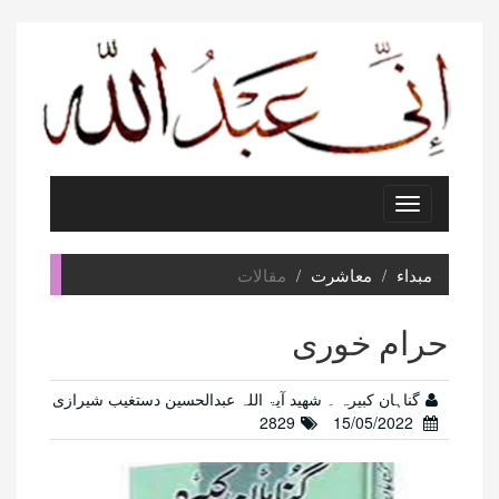
Toggle
navigation
مبداء
معاشرت
مقالات
حرام خوری
گناہان کبیرہ ۔ شھید آیۃ اللہ عبدالحسین دستغیب شیرازی
2829
15/05/2022