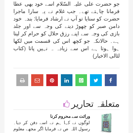
جو حضرت علی علیہ السّلام اسے خود بھی عطا
فرمانا چاہتے تھے۔ جب غلام نے یہ سارا ماجرا
حضرت کو سنایا تو آپ نے ارشاد فرمایا: بندہ خود
دامن صبر کو چھوڑ دینے کی وجہ سے اور جلد
بازی کی وجہ سے اپنے رزق حلال کو حرام کر لیتا
ہے۔ حالانکہ جو کچھ اس کی قسمت میں لکھا
ہوا ہوتا ہے اس سے زیادہ ہ نہیں پاتا (کتاب
لئالی الاخبار)
متعلقہ تحاریر
وراثت سے محروم کرنا
لوگوں نے کہا ہم نے اسے دفن کر دیا۔
رسول اللہ ص نے فرمایا اگر مجھے معلوم