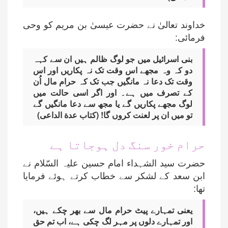
خداوند تعالیٰ نے حضرت عیسیٰ بن مریم کو وحی
فرمائی:
بنی اسرائیل میں جو لوگ ظالم ہیں ان سے کہہ
دو کہ وہ مجھے اس وقت تک نہ پکاریں اور اس
وقت تک دعا نہ مانگیں جب تک کہ حرام مال اُن
کے تصرف میں ہے۔ اور اگر اسی حالت میں
لوگ مجھے پکاریں گے یا مجھ سے دعا مانگیں گے
تو میں ان پر لعنت کروں گا! (کتاب عدة الداعی)
حرام خور سنگ دل ہوجاتا ہے
حضرت سید الشہداء امام حسین علیہ السّلام نے
ابن سعد کے لشکر سے خطاب کرتے ہوئے فرمایا
تھا:
یعنی تمہارے پیٹ حرام مال سے بھر چکے ہیں،
اور تمہارے دلوں پر مہر لگ چکی ہے، اب تم حق