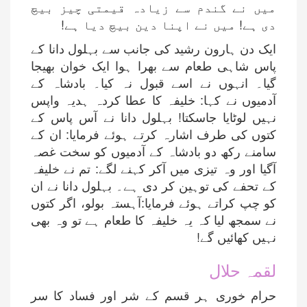
میں نے گندم سے زیادہ قیمتی چیز بیچ
دی ہے! میں نے اپنا دین بیچ دیا ہے!
ایک دن ہارون رشید کی جانب سے بہلول دانا کے
پاس شاہی طعام سے بھرا ہوا ایک خوان بھیجا
گیا۔ انہوں نے اسے قبول نہ کیا۔ بادشاہ کے
آدمیوں نے کہا: خلیفہ کا عطا کردہ ہدیہ واپس
نہیں لوٹایا جاسکتا! بہلول دانا نے آس پاس کے
کتوں کی طرف اشارہ کرتے ہوئے فرمایا: ان کے
سامنے رکھ دو بادشاہ کے آدمیوں کو سخت غصہ
آگیا اور وہ تیزی میں آکر کہنے لگے: تم نے خلیفہ
کے تحفے کی توہین کر دی ہے۔ بہلول دانا نے ان
کو چپ کراتے ہوئے فرمایا:آہستہ بولو، اگر کتوں
نے سمجھ لیا کہ یہ خلیفہ کا طعام ہے تو وہ بھی
نہیں کھائیں گے!
لقمہ حلال
حرام خوری ہر قسم کے شر اور فساد کا سر