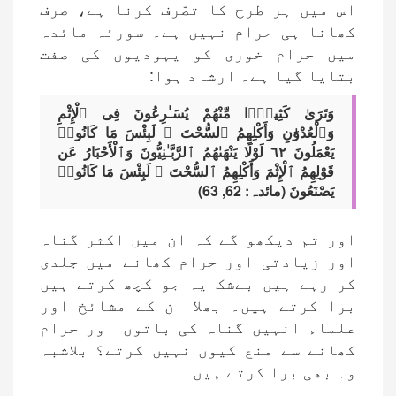
اس میں ہر طرح کا تصّرف کرنا ہے، صرف
کھانا ہی حرام نہیں ہے۔ سورئہ مائدہ
میں حرام خوری کو یہودیوں کی صفت
بتایا گیا ہے۔ ارشاد ہوا:
وَتَرَىٰ كَثِيرًۭا مِّنْهُمْ يُسَـٰرِعُونَ فِى ٱلْإِثْمِ
وَٱلْعُدْوَٰنِ وَأَكْلِهِمُ ٱلسُّحْتَ ۚ لَبِئْسَ مَا كَانُوا۟
يَعْمَلُونَ ٦٢ لَوْلَا يَنْهَىٰهُمُ ٱلرَّبَّـٰنِيُّونَ وَٱلْأَحْبَارُ عَن
قَوْلِهِمُ ٱلْإِثْمَ وَأَكْلِهِمُ ٱلسُّحْتَ ۚ لَبِئْسَ مَا كَانُوا۟
يَصْنَعُونَ (مائدہ: 62, 63)
اور تم دیکھو گے کہ ان میں اکثر گناہ
اور زیادتی اور حرام کھانے میں جلدی
کر رہے ہیں بےشک یہ جو کچھ کرتے ہیں
برا کرتے ہیں۔ بھلا ان کے مشائخ اور
علماء انہیں گناہ کی باتوں اور حرام
کھانے سے منع کیوں نہیں کرتے؟ بلاشبہ
وہ بھی برا کرتے ہیں