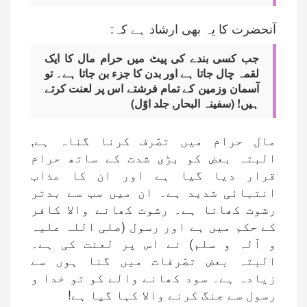
آنحضرت کا یہ بھی ارشاد ہے کہ:
جب کسی بندے کی پیٹ میں حرام مال کا ایک
لقمہ چال جاتا ہے اور بدن کا جزء بن جاتا ہے۔ تو
آسمان وزمین کے تمام فرشتے اس پر لعنت کرتے
ہیں! (سفینہ البحار, جلد اوّل)
مال حرام میں تصّرف کرنا گناہ ہے,
البتہ بعض کو بڑی شدت کے ساتھ حرام
قرار دیا گیا ہے اور ان کا عذاب
انتہائی شدید ہے۔ ان میں سب سے بدتر
رشوت کھانا ہے۔ رشوت کھانے والا کافر
کے حکم میں ہے اور رسول (صلی اللہ علیہ
و آلہ و سلم) نے اس پر لعنت کی ہے۔
البتہ بعض تصّرفات میں گنا ہوں سے
زیادہ ہے۔ سود کھانے والے کو تو خدا و
رسول سے جنگ کرنے والا کہا گیا ہے!