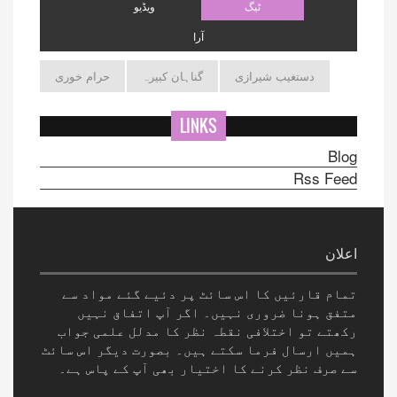
ٹیگ
ویڈیو
آرا
دستغیب شیرازی
گناہان کبیرہ
حرام خوری
LINKS
Blog
Rss Feed
اعلان
تمام قارئیں کا اس سائٹ پر دئیے گئے مواد سے
متفق ہونا ضروری نہیں۔ اگر آپ اتفاق نہیں
رکھتے تو اختلافی نقطہ نظر کا مدلل علمی جواب
ہمیں ارسال فرما سکتے ہیں۔ بصورت دیگر اس سائٹ
سے صرف نظر کرنے کا اختیار بھی آپ کے پاس ہے۔