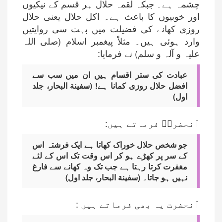
چشمہ ہے۔ جبکہ لقمہ حلال ہر قسم کے نیکیوں
اور خوبیوں کا باعث ہے۔ اکل حلال یعنی حلال
روزی کھانے کی فضیلت میں بہت سی روایتیں
وارد ہوئی ہیں۔ مثلاً پیغمبر اسلام (صلی اللہ
علیہ و آلہ و سلم) نے فرمایا:
عبادت کی ستر اقسام ہیں ان میں سب سے
افضل حلال روزی کمانا ہے! (سفینة البحار، جلد
اول)
آنحضرتؐ فرماتے ہیں:
جو شخص حلال خوراک کھاتا ہے ایک فرشتہ اس
کے سر پر کھڑے ہو کر اس وقت تک اس کے لئے
مغفرت کرتا رہتا ہے جب تک وہ کھانے سے فارغ
نہیں ہو جاتا۔ (سفینة البحار، جلد اول)
آنحضرت یہ بھی فرماتے ہیں :