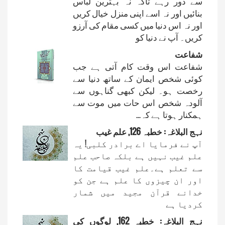
سے دور رہے تاکہ نہ بہترین لباس
بنائیں اور نہ اسے اپنی منزل خیال کریں
اور نہ اس دنیا میں کسی مقام کی آرزو
کریں۔ آپ نے دنیا کو
شفاعت
شفاعت اس وقت کام آتی ہے جب
کوئی شخص ایمان کے ساتھ دنیا سے
رخصت ہو۔ لیکن کبھی گناہوں سے
آلودہ شخص اس حات میں موت سے
ہمکنار ہوتا ہے کہ...
نہج البلاغہ: خطبہ 126, علم غیب
آپ نے فرمایا اے برادر کلبی! یہ
علم غیب نہیں ہے بلکہ صاحب علم
سے تعلم ہے۔علم غیب قیامت کا
اور ان چیزوں کا علم ہے جن کو
خدانے قرآن مجید میں شمار
کردیا ہے
نہج البلاغہ: خطبہ 162, لوگوں کی