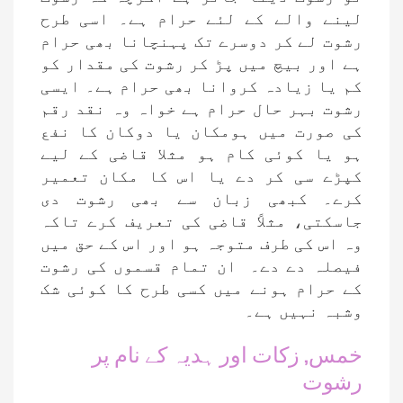
لینے والے کے لئے حرام ہے۔ اسی طرح
رشوت لے کر دوسرے تک پہنچانا بھی حرام
ہے اور بیچ میں پڑ کر رشوت کی مقدار کو
کم یا زیادہ کروانا بھی حرام ہے۔ ایسی
رشوت بہر حال حرام ہے خواہ وہ نقد رقم
کی صورت میں ہومکان یا دوکان کا نفع
ہو یا کوئی کام ہو مثلا قاضی کے لیے
کپڑے سی کر دے یا اس کا مکان تعمیر
کرے۔ کبھی زبان سے بھی رشوت دی
جاسکتی، مثلاً قاضی کی تعریف کرے تاکہ
وہ اس کی طرف متوجہ ہو اور اس کے حق میں
فیصلہ دے دے۔ ان تمام قسموں کی رشوت
کے حرام ہونے میں کسی طرح کا کوئی شک
وشبہ نہیں ہے۔
خمس, زکات اور ہدیہ کے نام پر
رشوت