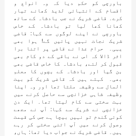
باورچی کو حکم دیا کہ وہ انواع و
اقسام کے انتہائی لذیذ کھانے تیار
کرے۔ قاضی شریک نے جب بادشاہ کے ساتھ
کھانا کھا لیا تو بادشاہ کے خاص
باورچی نے اپنے لوگوں سے کہا: قاضی
شریک نجات نہیں پائیں گے! ہوا بھی
یہی۔ حرام غذا نے قاضی پر اتنا برا
اثر ڈالا کہ اس نے باقی کے دو کام بھی
قبول کر لئے، بادشاہ کا خاص قاضی بھی
بن گیا اور بادشاہ کے بچوں کا معلم
بھی۔ کہتے ہیں کہ قاضی شریک کو بیت
المال سے وظیفہ ملتا تھا اور وہ اپنا
وظیفہ شاہی خزانچی سے حاصل کرنے میں
بہت سختی سے کام لیتا تھا۔ ایک دن
خزانچی نے شریک سے کہا: آپ نے مجھے
کوئی گندم تو نہیں بیچا ہے جس کی قیمت
وصول کرنے میں آپ اتنی سختی کر رہے
ہیں۔ قاضی شریک نے جواب دیا تھا: ہاں،