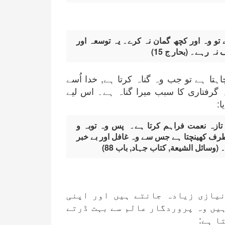
تو وہ اور کچھ گمان نہ کرے۔ یہ توسعہ اور
 رہے۔ (بحار ج 15)
اہتا ہے تو جب وہ گناہ کرتا ہے, خدا اُسے
کہ گرفتاری کا سبب میرا گناہ ہے۔ اس لیے
ا:
ر تازہ نعمت فراہم کرتا ہے۔ پس وہ توبہ و
طرف کھینچتا ہے جس سے وہ غافل اور بے خبر
وسائل الشیعة, کتاب جہاد, باب 88)
نیازی زیادہ جانتے ہیں اور اپنی
ہیں وہ پروردگار عالم سے بہت ڈرتے
ا ہے: