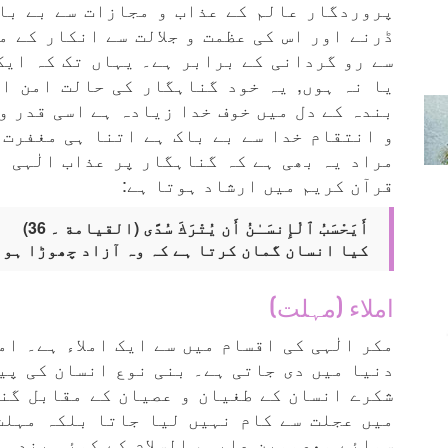
پروردگار عالم کے عذاب و مجازات سے بے باک
ڈرنے اور اس کی عظمت و جلالت سے انکار کے 
سے رو گردانی کے برابر ہے۔ یہاں تک کہ ایک
یا نہ ہوں, یہ خود گناہگار کی حالت امن ا
بندہ کے دل میں خوف خدا زیادہ ہے اسی قدر و
و انتقام خدا سے بے باک ہے اتنا ہی مغفرت و
مراد یہ بھی ہے کہ گناہگار پر عذاب الٰہی 
قرآن کریم میں ارشاد ہوتا ہے:
أَيَحْسَبُ ٱلْإِنسَـٰنُ أَن يُتْرَكَ سُدًى (القیامة ۔ 36)
کیا انسان گمان کرتا ہے کہ وہ آزاد چھوڑا ہوا
املاء (مہلت)
مکر الٰہی کی اقسام میں سے ایک املاء ہے۔ امل
دنیا میں دی جاتی ہے۔ بنی نوع انسان کی پید
شکرے انسان کے طغیان و عصیان کے مقابل گن
میں عجلت سے کام نہیں لیا جاتا بلکہ مہلت
سوائے معصومین علیہم السلام کے کوئی بندہ 