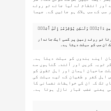
ے اور انتقام لے لیا جائے تو روئے
 سب کے سب ہلاک ہو جائیں گے۔ جیسا
مِن دَآبَّةٍۢ وَلَـٰكِن يُؤَخِّرُهُمْ إِلَىٰٓ أَجَلٍۢ
تا تو روئے زمین پر کسی ایک جاندار
ک ان سب کو مہلت دیتا ہے۔
ان اپنے بندوں کو مہلت دیتا ہے۔
کر توبہ کریں اور آئندہ گناہوں سے
لت صاحبان ایمان اور اہل تقویٰ کو
 اہل کفر و طغیان کے لیے مہلت کی
اں تک کہ ان کی خواہشات نفسانی کا
ی یعنی غضب قہار نازل ہوتا ہے۔