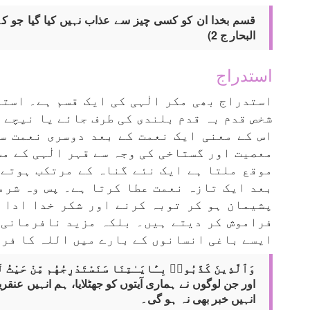
قسم بخدا ان کو کسی چیز سے عذاب نہیں کیا گیا جو ک
البحار ج 2)
استدراج
استدراج بھی مکر الٰہی کی ایک قسم ہے۔ است
شخص قدم بہ قدم بلندی کی طرف جائے یا نیچے ا
اس کے معنی ایک نعمت کے بعد دوسری نعمت سے
معصیت اور گستاخی کی وجہ سے قہر الٰہی کے مس
موقع ملتا ہے ایک نئے گناہ کے مرتکب ہوتے 
بعد ایک تازہ نعمت عطا کرتا ہے۔ پس وہ شرم
پشیمان ہو کر توبہ کرنے اور شکر خدا ادا 
فراموش کر دیتے ہیں۔ بلکہ مزید نافرمانی 
ایسے باغی انسانوں کے بارے میں اللہ کا فرم
وَٱلَّذِينَ كَذَّبُوا۟ بِـَٔايَـٰتِنَا سَنَسْتَدْرِجُهُم مِّنْ حَيْثُ 
اور جن لوگوں نے ہماری آیتوں کو جھٹلایا، ہم انہیں عنق
انہیں خبر بھی نہ ہو گی۔