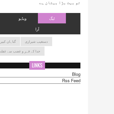
تو بہت بڑا بہتان ہے
ٹیگ
ویڈیو
آرا
دستغیب شیرازی
گناہان کبیر
خدا کے قہر و غضب سے غفل
LINKS
Blog
Rss Feed