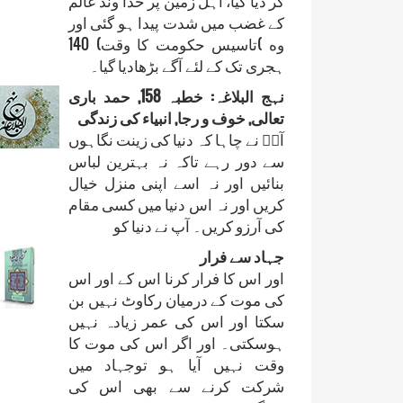
کر ديا گيا، اہل زمين پر خدا وند عالم
کے غضب ميں شدت پيدا ہو گئی اور
وه )تاسيس حکومت کا وقت) 140
ہجری تک کے لئے آگے بڑھاديا گيا۔
نہج البلاغہ: خطبہ 158, حمد باری
تعالی, خوف و رجا, انبیاء کی زندگی
آپؐ نے چاہا کہ دنیا کی زینت نگاہوں
سے دور رہے تاکہ نہ بہترین لباس
بنائیں اور نہ اسے اپنی منزل خیال
کریں اور نہ اس دنیا میں کسی مقام
کی آرزو کریں۔ آپ نے دنیا کو
جہاد سے فرار
اور اس کا فرار کرنا اس کے اور اس
کی موت کے درمیان رکاوٹ نہیں بن
سکتا اور اس کی عمر زیادہ نہیں
ہوسکتی۔ اور اگر اس کی موت کا
وقت نہیں آیا ہو توجہاد میں
شرکت کرنے سے بھی اس کی