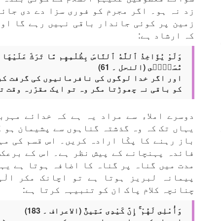
زد نہ ہو۔ اگر مجرم کو فوری سزا دے دی جائ
زمین پر کوئی جاندار باقی نہیں رہے گا اور
کہ ارشاد ہے:
وَلَوْ يُؤَاخِذُ ٱللَّهُ ٱلنَّاسَ بِظُلْمِهِم مَّا تَرَكَ عَلَيْهَا 
مُّسَمًّۭى (النحل ۔ 61)
اور اگر خدا لوگوں کی نافرمانیوں کی گرفت کر
کو باقی نہ چھوڑتا مگر وہ تو ایک مقرّرہ وقت ت
دوسرے املاء سے مراد یہ ہے کہ خدائے مہرب
یہاں تک کہ وہ گذشتہ گناہوں سے پشیمان ہو 
باز رہنے کا پکّا ارادہ کریں۔ اس قسم کی مہ
فائدہ پہنچانے کے پیش نظر ہے۔ اس کے برعکس
مدت میں گناہ پر گناہ کا اضافہ ہوتا ہے یہ
پیمانہ لبریز ہوتا ہے تو اچانک مکر الٰہ
چنانچہ کلام پاک ان کو تنبیہہ کرتا ہے:
وَأُمْلِى لَهُمْ ۚ إِنَّ كَيْدِى مَتِينٌ (الاعراف ۔ 183)