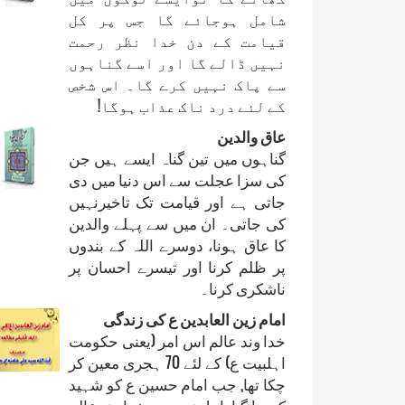
شامل ہوجائے گا جس پر کل
قیامت کے دن خدا نظر رحمت
نہیں ڈالے گا اور اسے گناہوں
سے پاک نہیں کرے گا۔ اس شخص
کے لئے درد ناک عذاب ہوگا!
عاق والدین
گناہوں میں تین گناہ ایسے ہیں جن
کی سزا عجلت سے اس دنیا میں دی
جاتی ہے اور قیامت تک تاخیرنہیں
کی جاتی۔ ان میں سے پہلے والدین
کا عاق ہونا، دوسرے اللہ کے بندوں
پر ظلم کرنا اور تیسرے احسان پر
ناشکری کرنا۔
امام زين العابدين ع کی زندگی
خدا وند عالم اس امر (يعنی حکومت
اہلبيت ع) کے لئے 70 ہجری معين کر
چکا تھا, جب امام حسين ع کو شہيد