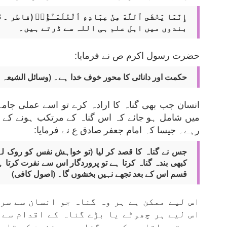
إِنَّمَا يَخْشَى ٱللَّهَ مِنْ عِبَادِهِ ٱلْعُلَمَـٰٓؤُا۟ (فاطر ۔ 28)
بندوں میں اہل علم ہی اللہ سے ڈرتے ہیں۔
حضرت رسول اکرم ص نے فرمایا:
حکمت اور دانائی کا محور خوف خدا ہے۔ (وسائل الشیعہ باب
انسان جب بھی گناہ کا ارادہ کرے تو اسے عملی جامہ پ
میں شامل ہو جائے کہ اس گناہ کے مرتکب ہونے کے 
رہے۔ جیسا کہ امام جعفر صادق ع نے فرمایا:
جس نے گناہ کا قصد کر لیا (تو خواہش نفس کو روک لے)
کبھی بندہ گناہ کرتا ہے تو پروردگار اس سے نفرت کرتا 
قسم اس کے بعد تجھے نہیں بخشوں گا۔ (اصول کافی)
اس لیے ممکن ہے ہر وہ گناہ جو انسان سے سر
اس لیے ہر چھوٹے یا بڑے گناہ کے اقدام سے
سے پتہ چلتا ہے کہ وہ گناہ جو مغفرت کے قابل