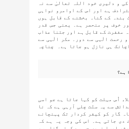
ی و دلیری خود اللہ تعالیٰ سے نہ
مترادف ہے اور اس کے اوامرو نواہی
 بندہ کے گناہ بخشنے کے قابل ہوں
ور خوف پر منحصر ہے۔ یعنی جس قدر
ہ مغفرت کے قابل ہے اور جتنا عذاب
 رحمت الٰہی سے دور۔ مکر الٰہی سے
اچانک ہی نازل ہو جاتا ہے۔ چناچہ
 ہے؟
اء اُس مہلت کو کہا جاتا ہے جو اسی
ائش سے یہ سنّت چلی آرہی ہے کہ نا
اہ گار کو کیفر کردار تک پہنچانے
 دی جاتی ہے۔ اس کی وجہ یہ ہے کہ
بشر ایسا نہیں جس سے کوئی گناہ سر