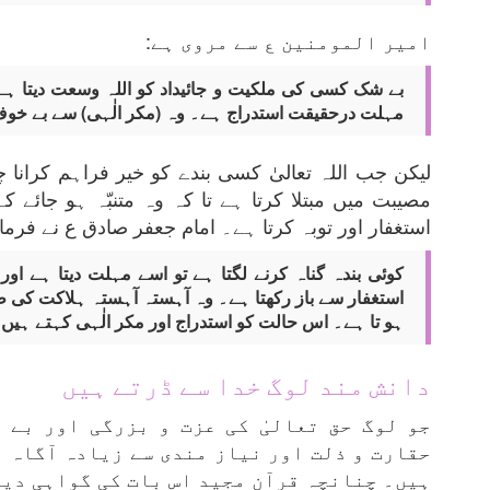
امیر المومنین ع سے مروی ہے:
بے شک کسی کی ملکیت و جائیداد کو اللہ وسعت دیتا ہے 
مہلت درحقیقت استدراج ہے۔ وہ (مکر الٰہی) سے بے خوف نہ
لیکن جب اللہ تعالیٰ کسی بندے کو خیر فراہم کرانا چ
مصیبت میں مبتلا کرتا ہے تا کہ وہ متنبّہ ہو جائے 
استغفار اور توبہ کرتا ہے۔ امام جعفر صادق ع نے فرمای
کوئی بندہ گناہ کرنے لگتا ہے تو اسے مہلت دیتا ہے او
استغفار سے باز رکھتا ہے۔ وہ آہستہ آہستہ ہلاکت کی 
ہو تا ہے۔ اس حالت کو استدراج اور مکر الٰہی کہتے ہیں۔ (
دانش مند لوگ خدا سے ڈرتے ہیں
جو لوگ حق تعالیٰ کی عزت و بزرگی اور بے 
حقارت و ذلت اور نیاز مندی سے زیادہ آگاہ 
ہیں۔ چنانچہ قرآن مجید اس بات کی گواہی دیت