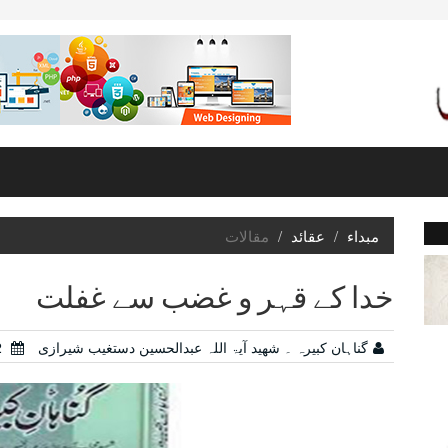
مبداء
عقائد
مقالات
خدا کے قہر و غضب سے غفلت
گناہان کبیرہ ۔ شھید آیۃ اللہ عبدالحسین دستغیب شیرازی
29/12/2022