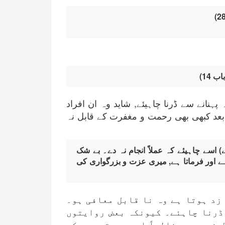
 14)
ہنانے سے ڈرنا چاہیئے, شاید وہ ان افراد
بعد کبھی بھی رحمت و مغفرت کے قابل نہ
 اسے چاہیئے کہ عملاً انجام نہ دے۔ بے شک
ہے اور فرماتا ہے, میری عزت و بزرگواری کی
 زد ہوتا ہے وہ نا قابل معافی ہو۔
 ڈرنا چاہئے۔ کیونکہ بعض روایتوں
 نہیں, وہ غالباً ایسے ہوتے ہیں کہ