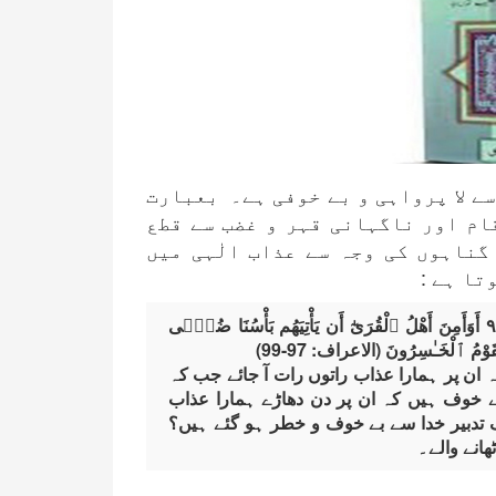
سے لا پرواہی و بے خوفی ہے۔ بعبارت
ام اور ناگہانی قہر و غضب سے قطع
گناہوں کی وجہ سے عذاب الٰہی میں
تا ہے :
أَفَأَمِنَ أَهْلُ ٱلْقُرَىٰٓ أَن يَأْتِيَهُم بَأْسُنَا بَيَـٰتًۭا وَهُمْ نَآئِمُونَ ۹۷ أَوَأَمِنَ أَهْلُ ٱلْقُرَىٰٓ أَن يَأْتِيَهُم بَأْسُنَا ضُحًۭى
 ان پر ہمارا عذاب راتوں رات آ جائے جب کہ
ے خوف ہیں کہ ان پر دن دھاڑے ہمارا عذاب
 تدبیر خدا سے بے خوف و خطر ہو گئے ہیں؟
ھانے والے۔