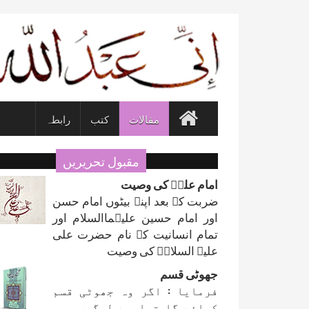
مقالات
کتب
رابطہ
مقبول تحریریں
امام علیؑ کی وصیت
ضربت کے بعد اپنے بیٹوں امام حسن
اور امام حسین علیہماالسلام اور
تمام انسانیت کے نام حضرت علی
علیہ السلامؑ کی وصیت
جھوٹی قسم
فرمایا : اگر وہ جھوٹی قسم
کھائے گا توایسے لوگوں میں