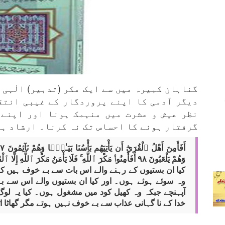
گناہان کبیرہ میں سے ایک مکر (تدبیر) الٰہی 
دیگر آدمی کا اپنے پروردگار کے غیبی انتق
نظر عیش و عشرت میں منہمک ہونا اور اپنے 
گرفتار ہونے کا احساس تک نہ کرنا۔ ارشاد ہو
وَهُمْ يَلْعَبُونَ ۹۸ أَفَأَمِنُوا۟ مَكْرَ ٱللَّهِ ۚ فَلَا يَأْمَنُ مَكْرَ ٱللَّهِ إِلَّا ٱلْقَوْمُ ٱلْخَـٰسِرُونَ (الاعراف: 97-99)
کیا ان بستیوں کے رہنے والے اس بات سے بے خوف ہیں کہ
وہ سوئے ہوئے ہوں۔ اور کیا ان بستیوں والے اس سے ب
آپہنچے جبکہ وہ کھیل کود میں مشغول ہوں۔ کیا یہ لوگ
خدا کے نا گہانی عذاب سے بے خوف نہیں ہوتے مگر گھاٹا اٹ