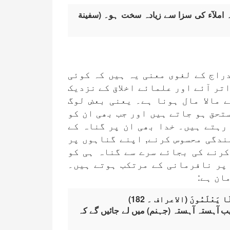
ہ املآء کی سزا سے زیادہ سخت ہو۔ (سفینة
دراج کے لغوی معنی یہ ہیں کہ کوئی
تر آئے اور علمائے اخلاق کے نزدیک
 مالا مال ہونا ہے۔ یعنی بعض لوگ
تحق ہو جاتے ہیں اور جب بھی ان کو
رہتے ہیں۔ خدا بھی ان پر گناہ کے
ندگی محسوس کرنے, اپنے گناہوں پر
کرنے کی بجائے سرے سے گناہ ہی کو
پر نافرمانی کے مرتکب ہوتے ہیں۔
ان ہے:
لَا يَعْلَمُونَ (الاعراف ۔ 182)
ریب آہستہ آہستہ (جہنم) میں لے جائیں گے کہ