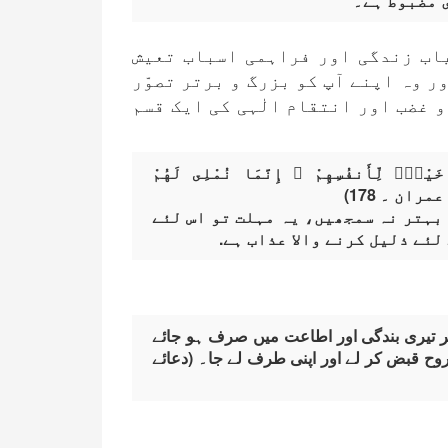
 مضبوط ہے۔
اب زندگی اور فراہمی اسباب تعیش
ر وہ اپنے آپ کو بزرگ و برتر تصوّر
 غضب اور انتقام الٰہی کی ایک قسم
 خَيْرٌۭ لِّأَنفُسِهِمْ ۚ إِنَّمَا نُمْلِى لَهُمْ
مران ۔ 178)
بہتر نہ سمجھیں، یہ مہلت تو اس لئے
لئے ذلیل کرنے واﻻ عذاب ہے.
 تیری بندگی اور اطاعت میں صرف ہو جائے
وح قبض کر لے اور اپنی طرف لے جا۔ (دعائے