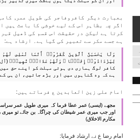
اور ان کو مہلت دیتا ہوں بےشک میری تدبیر بڑی
بعبارت دیگر کافروفاجر کی طویل عمر, کامی
اگر چہ بظاہر اس کے لیے خوشی کا باعث ہیں او
کرتا ہے لیکن در حقیقت اس قسم کی ڈھیل قہر و
ہے جسے مکر سے تعبیر کی گیا ہے۔ ارشاد ہے:
ہ
وَلَا يَحْسَبَنَّ ٱلَّذِينَ كَفَرُوٓا۟ أَنَّمَا نُمْلِى لَهُمْ
لِيَزْدَادُوٓا۟ إِثْمًۭا ۚ وَلَهُمْ عَذَابٌۭ مُّهِينٌۭ (آل ع
ت
کافر لوگ ہماری دی ہوئی مہلت کو اپنے حق میں 
ہے کہ وه گناہوں میں اور بڑھ جائیں، ان ہی کے 
امام علی زین العابدین ع فرماتے ہیں:
مجھے (ایسی) عمر عطا فرما کہ میری طویل عمر سراسر
اور جب میری عمر شیطان کی چراگاہ بن جائے تو میری ر
مکارم الاخلاق)
امام رضا ع نے ارشاد فرمایا: