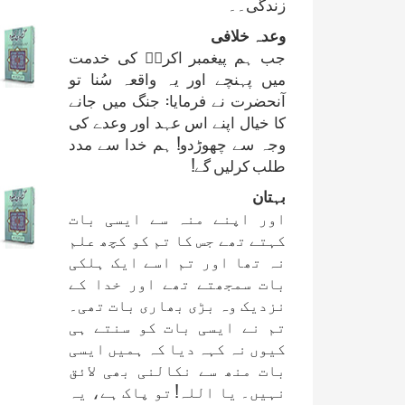
زندگی۔۔
وعدہ خلافی
جب ہم پیغمبر اکرمؐ کی خدمت
میں پہنچے اور یہ واقعہ سُنا تو
آنحضرت نے فرمایا: جنگ میں جانے
کا خیال اپنے اس عہد اور وعدے کی
وجہ سے چھوڑدو! ہم خدا سے مدد
طلب کرلیں گے!
بہتان
اور اپنے منہ سے ایسی بات
کہتے تھے جس کا تم کو کچھ علم
نہ تھا اور تم اسے ایک ہلکی
بات سمجھتے تھے اور خدا کے
نزدیک وہ بڑی بھاری بات تھی۔
تم نے ایسی بات کو سنتے ہی
کیوں نہ کہہ دیا کہ ہمیں ایسی
بات منھ سے نکالنی بھی ﻻئق
نہیں۔ یا اللہ! تو پاک ہے، یہ