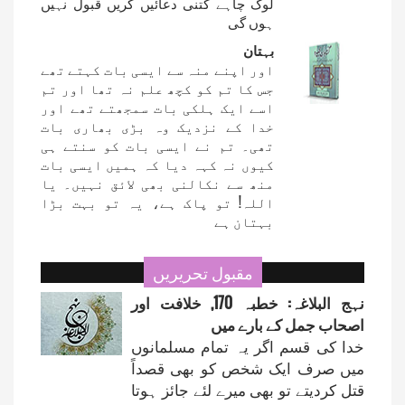
لوگ چاہے کتنی دعائیں کریں قبول نہیں
ہوں گی
بہتان
اور اپنے منہ سے ایسی بات کہتے تھے
جس کا تم کو کچھ علم نہ تھا اور تم
اسے ایک ہلکی بات سمجھتے تھے اور
خدا کے نزدیک وہ بڑی بھاری بات
تھی۔ تم نے ایسی بات کو سنتے ہی
کیوں نہ کہہ دیا کہ ہمیں ایسی بات
منھ سے نکالنی بھی ﻻئق نہیں۔ یا
اللہ! تو پاک ہے، یہ تو بہت بڑا
بہتان ہے
مقبول تحریریں
نہج البلاغہ: خطبہ 170, خلافت اور
اصحاب جمل کے بارے میں
خدا کی قسم اگر یہ تمام مسلمانوں
میں صرف ایک شخص کو بھی قصداً
قتل کردیتے تو بھی میرے لئے جائز ہوتا