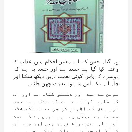
وہ گناہ جس کے لیے معتبر احکام میں عذاب کا
وعدہ کیا گیا ہے حسد ہے اور حسد یہ ہے کہ
دوسرے کے پاس کوئی نعمت نہیں دیکھ سکتا اور
چاہتا ہے کہ اس سے وہ نعمت چھن جائے۔
مومن سے حسد اور دشمنی گناہ ہے اور اس
کا ظاہر کرنا عدالت کے خلاف ہے۔ حسد
اور بغض کے اظہار کو جو عدالت کے خلاف
سمجھا ہے اس کی وجہ یہ نہیں ہے کہ حسد
اور دلی بغض حرام نہیں ہیں اور صرف ان
کا اظہار حرام ہے, بلکہ اس کی وجہ یہ ہے