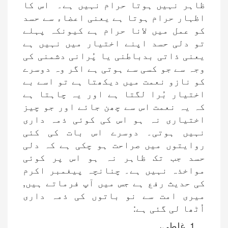
ظاہر نہیں ہوتا حرام نہیں ہے۔ اس کا
اظہار حرام ہوتا ہے یعنی اعضاء سے حسد
کو عمل میں لانا حرام ہے کیونکہ پہلے
تو دلی حسد اپنے اختیار میں نہیں ہے
یعنی ذاتی بدباطنی یا پُرانی دشمنی کی
وجہ سے جو کسی سے ہوتی ہے اگر وہ دوسرے
کو نازو نعمت میں دیکھتا ہے تو اسے بے
اختیار بُرا لگتا ہے اور یہ چاہتا ہے
کہ یہ نعمت اس سے چھن جائے اور جو چیز
اختیاری نہ ہو اس کی کوئی ذمہ داری
نہیں ہوتی۔ دوسرے اس بات کی کئی
روایتوں میں صراحت ہو چکی ہے کہ دلی
حسد جب تک ظاہر نہ ہو اس پر کوئی
مواخذہ نہیں ہے۔ چنانچہ پیغمبر اکرم
کی حدیث رفع ہے جس میں آپ فرماتے ہیں,
میری امت سے نو باتوں کی ذمہ داری
اُٹھا لی گئی ہے:
غلطی،