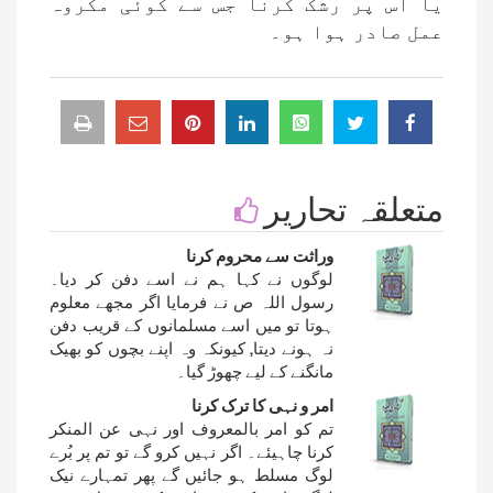
یا اس پر رشک کرنا جس سے کوئی مکروہ
عمل صادر ہوا ہو۔
متعلقہ تحاریر
وراثت سے محروم کرنا
لوگوں نے کہا ہم نے اسے دفن کر دیا۔
رسول اللہ ص نے فرمایا اگر مجھے معلوم
ہوتا تو میں اسے مسلمانوں کے قریب دفن
نہ ہونے دیتا, کیونکہ وہ اپنے بچوں کو بھیک
مانگنے کے لیے چھوڑ گیا۔
امر و نہی کا ترک کرنا
تم کو امر بالمعروف اور نہی عن المنکر
کرنا چاہیئے۔ اگر نہیں کرو گے تو تم پر بُرے
لوگ مسلط ہو جائیں گے پھر تمہارے نیک