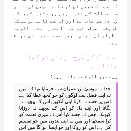
کہ جب تک کوئی ان کو ظاہر نہیں کرتا ان
سے عدالت کی نفی نہیں ہو سکتی, کیونکہ
وہ دل کی بات ہے اور اس کے ثابت ہونے کا
طریقہ صرف اس کا اظہار ہے۔ اگرچہ
اظہار کیے بغیر بھی حسد اور بغض حرام
ہے۔
حسد آگ کی طرح ایمان کو کھا
جاتا ہے
پیغمبر اکرم فرماتے ہیں:
خدا نے موسیٰ بن عمران سے فرمایا تھا کہ میں
نے اپنے فضل سے لوگوں کو جو کچھ عطا کیا ہے
اس پر حسد نہ کرنا اپنی آنکھیں اس کے پیچھے نہ
لگانا اور اپنے دل کو اس کے پیچھے نہ دوڑانا
کیونکہ جس نے حسد کیا اس نے میری نعمت کو
بُرا سمجھا اور میں نے اپنے بندوں میں جو تقسیم
کی ہے اس کو روکا اور جو ایسا ہو گا میں اس