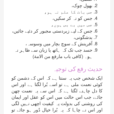
بھول چوک،
جس بات کا علم نہ ہو،
جس کو نہ کر سکیں،
جس میں بے بس ہوں،
جس کے لیے زبردستی مجبور کر دئیے جائیں،
بدشگونی،
آفرینش کے سوچ بچار میں وسوسہ،
حسد جب تک کہ ہاتھ یا زبان سے ظاہر نہ
ہو۔ (کافی باب مارفع من الامة)
حدیث رفع کی توجیہ
ایک شخص جب یہ سنتا ہے کہ اس کے دشمن کو
کوئی نعمت ملی ہے تو اسے بُرا لگتا ہے اور اس
کا دل چاہنے لگتا ہے کہ اس سے یہ نعمت چھن
جائے، جب اس حالت میں اس کو عقل اور ایمان
کی روشنی کی بدولت یہ کیفیت اچھی نہیں لگی
اور اس نے چاہا کہ یہ بُرا خیال دُور ہو جائے تو