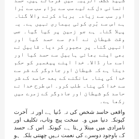
انسانی دل کے لیے سب سے بڑا، سب سے بُرا
اور سب سے زیادہ برباد کرنے والا گناہ
ہے اس سے بُری کوئی بیماری نہیں ہے۔ یہ
پہلا گناہ ہے جو زمین پر کیا گیا۔ جس
وقت شیطان نے آدم سے حسد کیا اور
انہیں گناہ پر مجبور کر دیا۔ قابیل نے
بھی اپنے بھائی ہابیل سے حسد کیا اور
اسے مار ڈالا۔ خدا اپنے پیغمبر کو حکم
دیتا ہے کہ شیطان اور جادوگر کے شر سے
خدا کی پناہ مانگنے کے بعد حاسد کے شر
سے خدا کی پناہ طلب کرو۔ اس طرح خدا نے
حاسد کو شیطان اور جادوگر کے زمرے میں
رکھا ہے۔
واقعی حاسد شخص کی نہ دُنیا ہے اور نہ آخرت
کیونکہ دنیا میں وہ سخت پیچ وتاب، تکلیف اور
نامرادی میں مبتلا رہتا ہے کیونکہ اس کے حسد
کے باوجود دوسرے کی نعمت نہیں چھنتی بلکہ ہو