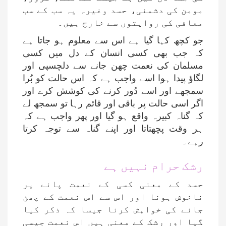
مومن کی دشمنی، حسد وغیرہ یہ سب کے سب
معافی کی روایتوں سے خارج ہیں۔
جو کچھ کہا گیا ہے اس سے معلوم ہو جاتا ہے
کہ جب بھی کسی انسان کے دل میں کسی
مسلمان کی نعمت چھن جانے سے دلچسپی اور
لگاؤ پیدا ہوا اسے واجب ہے کہ اس حالت کو بُرا
سمجھے اور اسے دُور کرنے کی کوشش کرے اور
اگر اسی حالت پر باقی اور قائم رہا تو سمجھ لے
کہ گناہ کبیرہ واقع ہو گیا اور پھر واجب ہے کہ
ہر وقت پچھتاتا اور اپنے گناہ سے توجہ کرتا
رہے۔
رشک حرام نہیں ہے
حسد کے معنی کسی کے نعمت پانے پر
ناخوش ہونا اور اس سے اس نعمت کے چھن
جانے کی خواہش کرنا جیسا کہ ذکر کیا
گیا اور رشک کے معنی ہیں اس نعمت جیسی