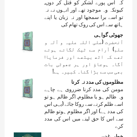
کہ اس پورے لشکر کو قتل کر دوں,
کیونکہ وہ موجود تھے اور انہوں نے نہ
تو اسے برا سمجھا اور نہ زبان یا اپنے
ہاتھ سے اس کی روک تھام کی
جھوٹی گواہی
آنحضرت (صلی اللہ علیہ و آلہ و
سلم) آرام سے ٹیک لگائے ہوئے
تھے کہ اٹھ بیٹھے اور فرمایا:
آگاہ ہوجاؤ اور ہر جھوٹی بات
بھی سب سے بڑا گناہ کبیرہ ہے!
مظلوموں کی مدد نہ کرنا
مومن کی مدد کرنا ضرروی ہے چاہے
وہ ظالم ہو یا مظلوم, اگر ظالم ہو تو
اسے ظلم کرنے سے روکا جائے (یہی اس
کی مدد ہے) اور اگر مظلوم ہوتو ظالم
سے اس کا حق لینے میں اس کی مدد
کرے
خطبہ غدیر