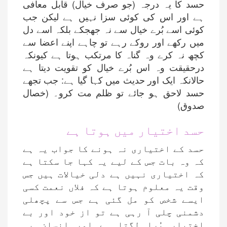
حسد کا یہ درجہ (جو صرف خیال) قابل معافی
ہے اور اس کی کوئی سزا نہیں ہے لیکن جب
کوئی اسے بُرے خیال سے نہ جھجکے بلکہ اسے دل
میں رکھے اور روکے رہے تو چاہے اپنے اعضا سے
کچھ نہ کرے وہ گناہ کا مرتکب ہوتا ہے کیونکہ
درحقیقت وہ اس بُرے خیال کو تقویت دیتا ہے
حالانکہ ایک اور حدیث میں کہا گیا ہے: جب تجھے
حسد لاحق ہو جائے تو ظلم مت کرو۔ (خصال
صدوق)
حسد اختیار میں ہوتا ہے
حسد کے اختیاری نہ ہونے کا جواب یہ ہے
کہ وہ بات جس کے لیے یہ کہا جا سکتا ہے
کہ اختیاری نہیں ہے دلی خیالات ہیں جس
وقت یہ معلوم ہوتا ہے کہ فلاں نعمت کسی
ایسے شخص کو مل گئی ہے جس سے پچھلی
دشمنی چلی آ رہی ہے تو از خود اور بے
اختیار بُرا لگتا ہے اور انسان یہ