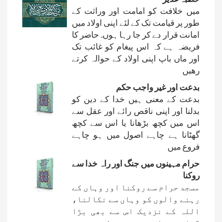
میں خلافت کو امامت اور وراثت کے
طور پر قیامت تک کے لئے اپنی اولاد میں
امانت قرار دے کر جا رہا ہوں. حاضر کا
فریضہ ہے کہ اس پیغام کو غائب تک
اور ماں باپ اپنی اولاد کے حوالہ کرتے
رھیں
بدعت اور غیر واجب حکم
بدعت کے معنی ہیں خدا کے دین کو
بدلنا اور اپنی ناقص رائے اور عقل سے
اس میں کچھ بڑھانا یا اس سے کچھ
گھٹانا ہے چاہے اصول میں ہو چاہے
فروع میں
حرام مہینوں میں جنگ اور راہ خدا سے
روکنا
مسجد حرام سے روکنا اور وہاں کے
رہنے والوں کو وہاں سے نکالنا،
اللہ کے نزدیک اس سے بھی بڑا