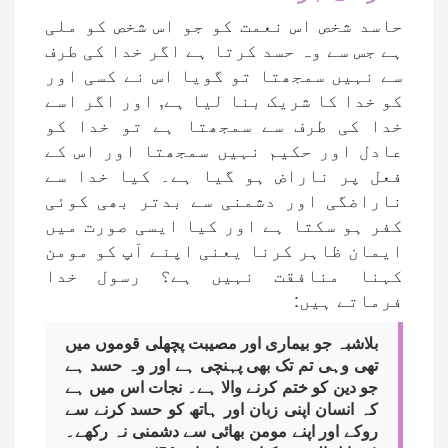
حاسد شخص اس نعمت کو جو اس شخص کو ملی
ہے جس سے وہ حسد کرتا ہے اگر خدا کی طرف
سے نہیں سمجھتا تو گویا اس نے کسی اور
کو خدا کا شریک بنا لیا ہے, اور اگر اسے
خدا کی طرف سے سمجھتا ہے تو خدا کو
عادل اور حکیم نہیں سمجھتا اور اس کے
فعل پر ناراض ہو گیا ہے۔ کیا خدا سے
ناراضگی اور دشمنی سے بدتر بھی کوئی
کفر ہو سکتا ہے اور کیا ایسی صورت میں
ایمان ظاہر کرنا یعنی اپنے آپ کو مومن
کہنا منافقت نہیں ہے؟ رسول خدا
فرماتے ہیں:
بلاشبہ جو بیماری اور مصیبت پچھلی قوموں میں
تھی وہی تم تک بھی پہنچی ہے اور وہ حسد ہے
جو دین کو ختم کرنے والا ہے۔ نجات اس میں ہے
کہ انسان اپنی زبان اور ہاتھ کو حسد کرنے سے
روکے اور اپنے مومن بھائی سے دشمنی نہ رکھے۔