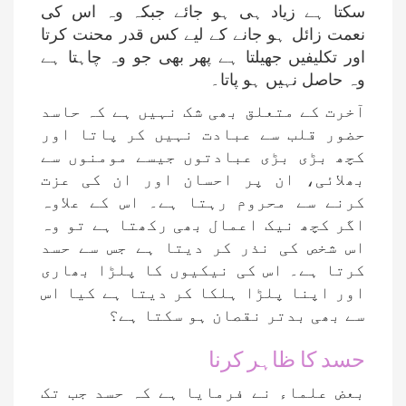
سکتا ہے زیاد ہی ہو جائے جبکہ وہ اس کی
نعمت زائل ہو جانے کے لیے کس قدر محنت کرتا
اور تکلیفیں جھیلتا ہے پھر بھی جو وہ چاہتا ہے
وہ حاصل نہیں ہو پاتا۔
آخرت کے متعلق بھی شک نہیں ہے کہ حاسد
حضور قلب سے عبادت نہیں کر پاتا اور
کچھ بڑی بڑی عبادتوں جیسے مومنوں سے
بھلائی، ان پر احسان اور ان کی عزت
کرنے سے محروم رہتا ہے۔ اس کے علاوہ
اگر کچھ نیک اعمال بھی رکھتا ہے تو وہ
اس شخص کی نذر کر دیتا ہے جس سے حسد
کرتا ہے۔ اس کی نیکیوں کا پلڑا بھاری
اور اپنا پلڑا ہلکا کر دیتا ہے کیا اس
سے بھی بدتر نقصان ہو سکتا ہے؟
حسد کا ظاہر کرنا
بعض علماء نے فرمایا ہے کہ حسد جب تک