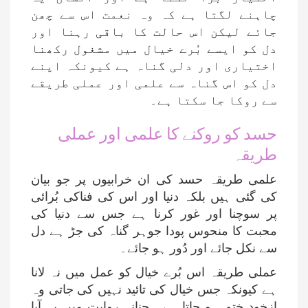
چاہنے لگتا ہے کہ وہ نعمت اس سے چھن
جائے لیکن اس حالت کا باقی رہنا اور
دل کو ایسے بُرے خیال میں مشغول رکھنا
اختیاری اور دلی گناہ ہے کیونکہ اپنے
دل کو اس گناہ سے علمی اور عملی طریقے
سے روکا جا سکتا ہے۔
حسد کو روکنے کا علمی اور عملی
طریقہ
علمی طریقہ حسد کی ان خرابیوں پر جو بیان
کی گئی ہیں بلکہ دنیا اور اس کی فناکی بُرائی
پر سوچنا اور غور کرنا ہے جس سے دنیا کی
محبت کا منحوس پودا جوہر گناہ کی جڑ ہے دل
سے نکل جائے اور دُور ہو جائے۔
عملی طریقہ اس بُرے خیال کو عمل میں نہ لانا
ہے کیونکہ جس خیال کی تائید نہیں کی جاتی وہ
ازخود ختم ہو جاتا ہے۔ چنانہ روایت میں یہ آیا