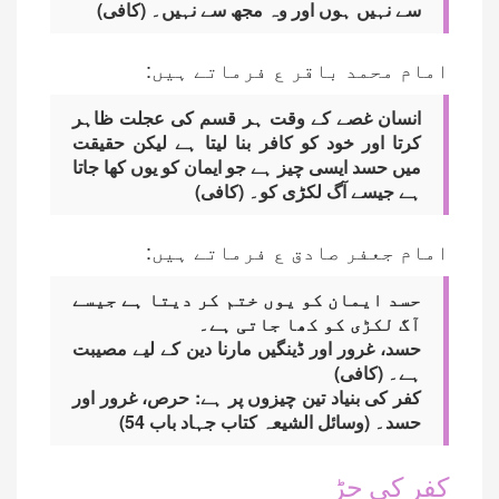
سے نہیں ہوں اور وہ مجھ سے نہیں۔ (کافی)
امام محمد باقر ع فرماتے ہیں:
انسان غصے کے وقت ہر قسم کی عجلت ظاہر
کرتا اور خود کو کافر بنا لیتا ہے لیکن حقیقت
میں حسد ایسی چیز ہے جو ایمان کو یوں کھا جاتا
ہے جیسے آگ لکڑی کو۔ (کافی)
امام جعفر صادق ع فرماتے ہیں:
حسد ایمان کو یوں ختم کر دیتا ہے جیسے
آگ لکڑی کو کھا جاتی ہے۔
حسد، غرور اور ڈینگیں مارنا دین کے لیے مصیبت
ہے۔ (کافی)
کفر کی بنیاد تین چیزوں پر ہے: حرص، غرور اور
حسد۔ (وسائل الشیعہ کتاب جہاد باب 54)
کفر کی جڑ