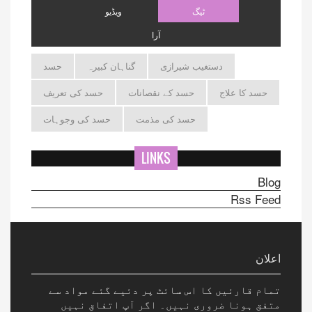
ٹیگ
ویڈیو
آرا
دستغیب شیرازی
گناہان کبیرہ
حسد
حسد کا علاج
حسد کے نقصانات
حسد کی تعریف
حسد کی مذمت
حسد کی وجوہات
LINKS
Blog
Rss Feed
اعلان
تمام قارئیں کا اس سائٹ پر دئیے گئے مواد سے
متفق ہونا ضروری نہیں۔ اگر آپ اتفاق نہیں