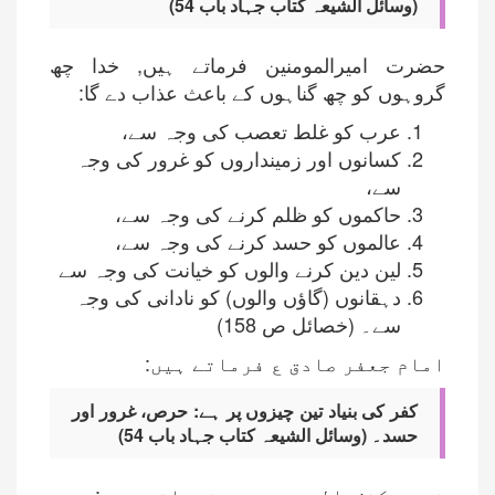
(وسائل الشیعہ کتاب جہاد باب 54)
حضرت امیرالمومنین فرماتے ہیں, خدا چھ
گروہوں کو چھ گناہوں کے باعث عذاب دے گا:
عرب کو غلط تعصب کی وجہ سے،
کسانوں اور زمینداروں کو غرور کی وجہ
سے،
حاکموں کو ظلم کرنے کی وجہ سے،
عالموں کو حسد کرنے کی وجہ سے،
لین دین کرنے والوں کو خیانت کی وجہ سے
دہقانوں (گاؤں والوں) کو نادانی کی وجہ
سے۔ (خصائل ص 158)
امام جعفر صادق ع فرماتے ہیں:
کفر کی بنیاد تین چیزوں پر ہے: حرص، غرور اور
حسد۔ (وسائل الشیعہ کتاب جہاد باب 54)
شہید کشف الریبہ میں فرماتے ہیں: حسد