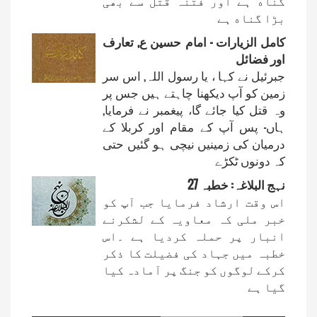
گناه ہے اور فتنہ قتل سے بھی
بڑا گناه ہے
کامل الزیارات - امام حسین ع, تعارف
اور فضائل
جبرئیل نے کہا ، یا رسول اللہ, اس سر
زمین کو آپ دیکھنا چاہتے ہیں جس پر
وہ قتل کیا جائے گا، پیغمبر نے فرمایا,
ہاں- پس آپ کے مقام اور کربلا کے
درمیان کی زمینیں نیچی ہو گئیں حتی
کہ دونوں ٹکڑے
نہج البلاغہ: خطبہ 27
اس وقت ارشاد فرمایا جب آپ کو
خبر ملی کہ معاویہ کے لشکرنے
انبار پر حملہ کردیا ہے ۔اس
خطبہ میں جہاد کی فضیلت کا ذکر
کرکے لوگوں کو جنگ پر آمادہ کیا
گیا ہے