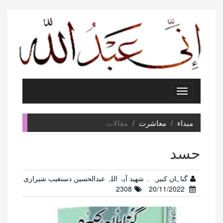
Toggle
navigation
مبداء
معاشرت
مقالات
حسد
گناہان کبیرہ ۔ شھید آیۃ اللہ عبدالحسین دستغیب شیرازی
2308
20/11/2022