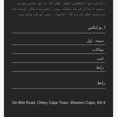
رکھتے تو اختلافی نقطہ نظر کا مدلل علمی جواب
ہمیں ارسال فرما سکتے ہیں۔ بصورت دیگر اس سائٹ
سے صرف نظر کرنے کا اختیار بھی آپ کے پاس ہے۔
اہم لنکس
صفحہ اول
مقالات
کتب
رابطہ
رابطہ
4 De Wet Road, Ottery Cape Town, Western Cape, SA