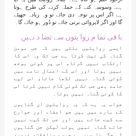
ہے: وسوسہ کتے کے حملہ کرنے کی طرح ہوتا
ہے اگر اس پر توجہ دی جائے تو وہ زیادہ جھپٹے
گا اور اگر لاپروائی برتی جائے تو دُور ہو جائے گا۔
با قی تما م روا یتوں سے تضا د نہیں
ایسی روایتیں ملتی ہیں کہ جب مومن
گناہ کی نیت کرتا ہے جب تک وہ اس کا
ارتکاب نہیں کرتا، اس پر کوئی بوجھ
نہیں ہوتا اور اس کے اعمال نامے میں
کوئی گناہ نہیں لکھا جاتا، اس لیے
حاسد بھی جب تک کوئی کام نہیں کرتا اس
کا کوئی گناہ نہیں ہوتا۔
جواب یہ ہے کہ یہ روایتین ان گناہوں
کے بارے میں ہیں جو اعضاء اور جوارح
سے کیے جاتے ہیں اور جب تک کیے نہیں
جاتے گناہ نہیں ہوتے لیکن جن گناہوں
کی جگہ دل میں ہے جیسے منافقت، غرور،